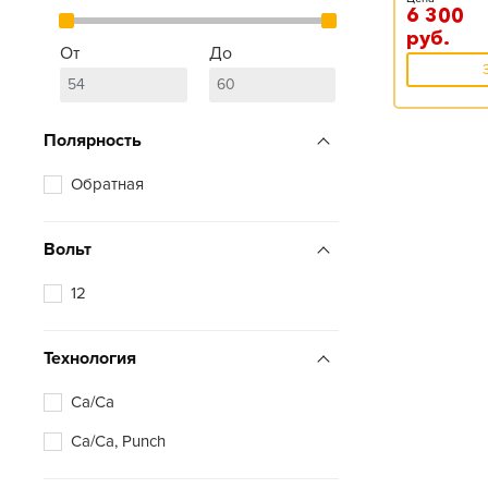
6 300
руб.
От
До
Полярность
Обратная
Вольт
12
Технология
Ca/Ca
Ca/Ca, Punch