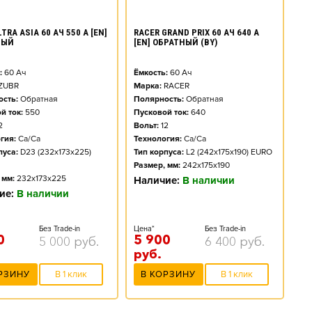
TRA ASIA 60 АЧ 550 А [EN]
RACER GRAND PRIX 60 АЧ 640 А
НЫЙ
[EN] ОБРАТНЫЙ (BY)
:
60
Ач
Ёмкость:
60
Ач
ZUBR
Марка:
RACER
сть:
Обратная
Полярность:
Обратная
й ток:
550
Пусковой ток:
640
2
Вольт:
12
гия:
Ca/Ca
Технология:
Ca/Ca
пуса:
D23 (232x173x225)
Тип корпуса:
L2 (242x175x190) EURO
Размер, мм:
242x175x190
 мм:
232x173x225
Наличие:
В наличии
ие:
В наличии
Без Trade-in
Цена*
Без Trade-in
0
5 900
5 000
руб.
6 400
руб.
руб.
РЗИНУ
В 1 клик
В КОРЗИНУ
В 1 клик