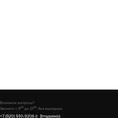
Возникли вопросы?
00
00
Звоните с 9
до 21
, без выходных
+7 (920) 930-9206 (г. Владимир)