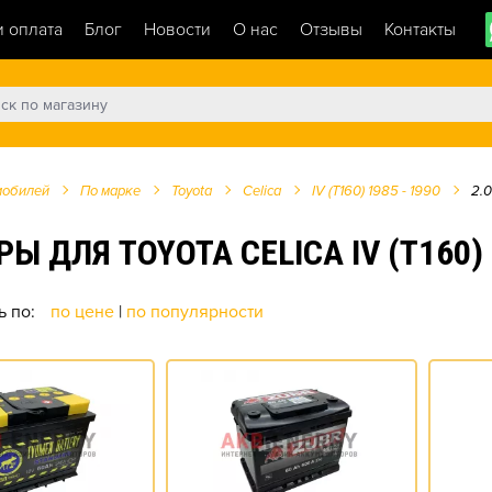
и оплата
Блог
Новости
О нас
Отзывы
Контакты
мобилей
По марке
Toyota
Celica
IV (T160) 1985 - 1990
2.0
ЛЯ TOYOTA CELICA IV (T160) 198
ь по:
по цене
|
по популярности