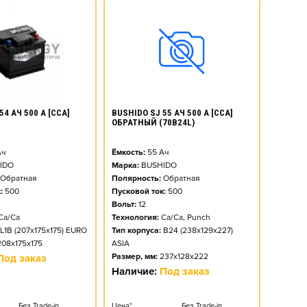
54 АЧ 500 А [CCA]
BUSHIDO SJ 55 АЧ 500 А [CCA]
ОБРАТНЫЙ (70B24L)
ч
Ёмкость:
55
Ач
IDO
Марка:
BUSHIDO
Обратная
Полярность:
Обратная
:
500
Пусковой ток:
500
Вольт:
12
Ca/Ca
Технология:
Ca/Ca, Punch
L1B (207x175x175) EURO
Тип корпуса:
B24 (238x129x227)
208x175x175
ASIA
Размер, мм:
237x128x222
Под заказ
Наличие:
Под заказ
Без Trade-in
Цена*
Без Trade-in