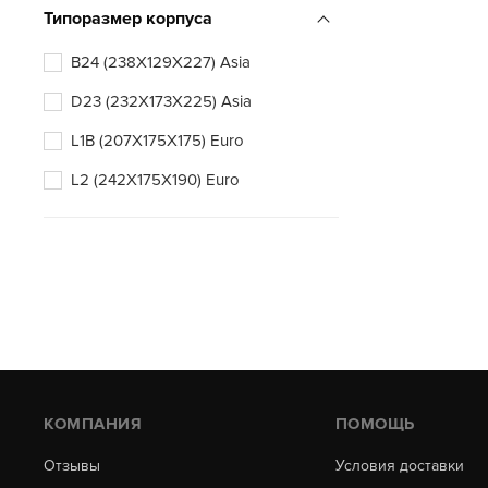
Типоразмер корпуса
B24 (238X129X227) Asia
D23 (232X173X225) Asia
L1B (207X175X175) Euro
L2 (242X175X190) Euro
КОМПАНИЯ
ПОМОЩЬ
Отзывы
Условия доставки