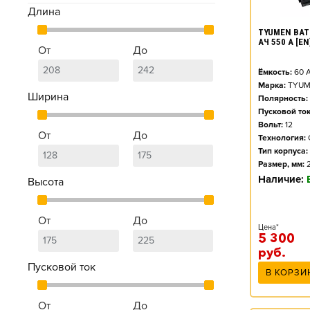
Длина
TYUMEN BAT
АЧ 550 А [E
От
До
Ёмкость:
60
А
Марка:
TYUM
Ширина
Полярность:
Пусковой ток
Вольт:
12
От
До
Технология:
Тип корпуса:
Размер, мм:
Наличие:
Высота
От
До
Цена*
5 300
руб.
Пусковой ток
В КОРЗИ
От
До