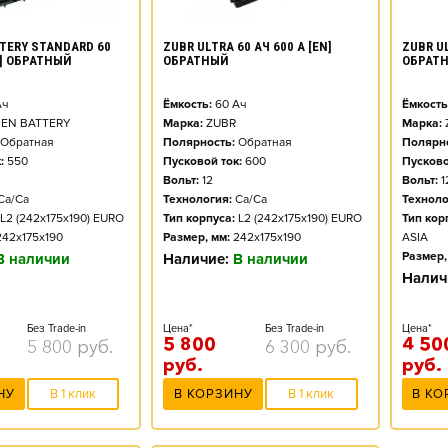
TERY STANDARD 60
ZUBR ULTRA 60 АЧ 600 А [EN]
ZUBR UL
N] ОБРАТНЫЙ
ОБРАТНЫЙ
ОБРАТ
ч
Ёмкость:
60
Ач
Ёмкость
EN BATTERY
Марка:
ZUBR
Марка:
Обратная
Полярность:
Обратная
Полярно
:
550
Пусковой ток:
600
Пусково
Вольт:
12
Вольт:
1
Ca/Ca
Технология:
Ca/Ca
Техноло
L2 (242x175x190) EURO
Тип корпуса:
L2 (242x175x190) EURO
Тип кор
242x175x190
Размер, мм:
242x175x190
ASIA
Размер,
В наличии
Наличие:
В наличии
Налич
Без Trade-in
Цена*
Без Trade-in
Цена*
5 800
4 50
5 800
руб.
6 300
руб.
руб.
руб.
НУ
В 1 клик
В КОРЗИНУ
В 1 клик
В КО