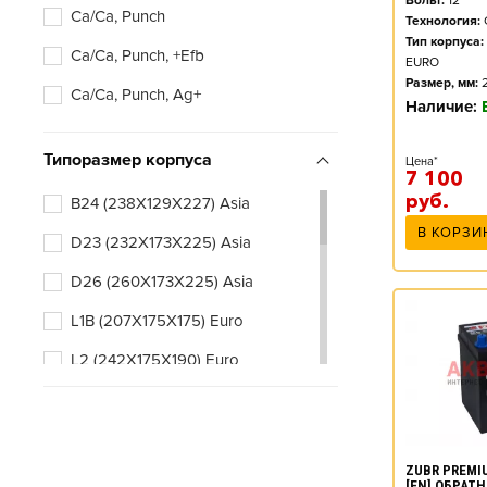
Вольт:
12
Ca/Ca, Punch
Технология:
Тип корпуса:
Ca/Ca, Punch, +Efb
EURO
Размер, мм:
Ca/Ca, Punch, Ag+
Наличие:
Типоразмер корпуса
Цена*
7 100
руб.
B24 (238X129X227) Asia
В КОРЗИ
D23 (232X173X225) Asia
D26 (260X173X225) Asia
L1B (207X175X175) Euro
L2 (242X175X190) Euro
L2B (242X175X175) Euro
L3 (278X175X190) Euro
ZUBR PREMIU
L3B (278X175X175) Euro
[EN] ОБРАТ