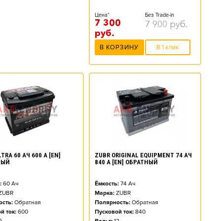
Цена*
Без Trade-in
7 300
7 900
руб.
руб.
В КОРЗИНУ
В 1 клик
TRA 60 АЧ 600 А [EN]
ZUBR ORIGINAL EQUIPMENT 74 АЧ
НЫЙ
840 А [EN] ОБРАТНЫЙ
:
60
Ач
Ёмкость:
74
Ач
ZUBR
Марка:
ZUBR
сть:
Обратная
Полярность:
Обратная
й ток:
600
Пусковой ток:
840