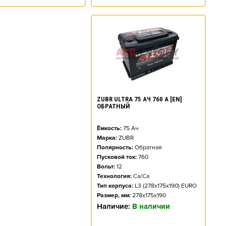
ZUBR ULTRA 75 АЧ 760 А [EN]
ОБРАТНЫЙ
Ёмкость:
75
Ач
Марка:
ZUBR
Полярность:
Обратная
Пусковой ток:
760
Вольт:
12
Технология:
Ca/Ca
Тип корпуса:
L3 (278x175x190) EURO
Размер, мм:
278x175x190
Наличие:
В наличии