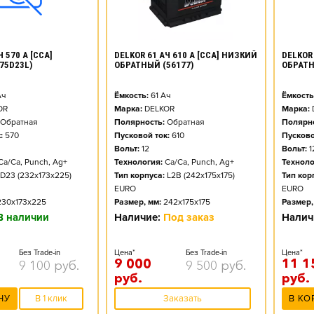
DELKOR 61 АЧ 610 А [CCA] НИЗКИЙ
 570 А [CCA]
DELKOR 
ОБРАТНЫЙ (56177)
75D23L)
ОБРАТН
Ёмкость:
61
Ач
ч
Ёмкость
Марка:
DELKOR
OR
Марка:
Полярность:
Обратная
Обратная
Полярно
Пусковой ток:
610
:
570
Пусково
Вольт:
12
Вольт:
1
Технология:
Ca/Ca, Punch, Ag+
Ca/Ca, Punch, Ag+
Техноло
Тип корпуса:
L2B (242x175x175)
D23 (232x173x225)
Тип кор
EURO
EURO
Размер, мм:
242x175x175
230x173x225
Размер,
Наличие:
Под заказ
В наличии
Налич
Цена*
Без Trade-in
Без Trade-in
Цена*
9 000
11 1
9 500
руб.
9 100
руб.
руб.
руб.
Заказать
НУ
В 1 клик
В КО