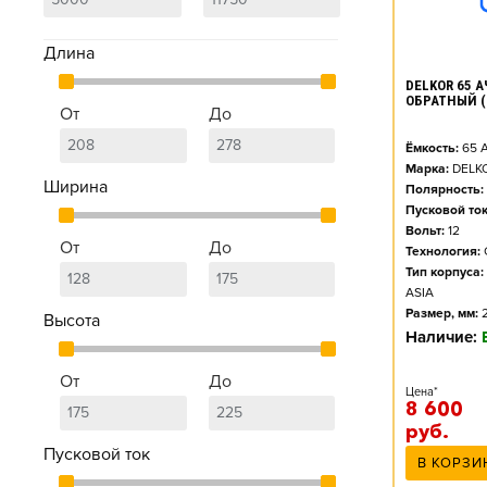
Длина
DELKOR 65 АЧ
ОБРАТНЫЙ (
От
До
Ёмкость:
65
А
Марка:
DELK
Ширина
Полярность:
Пусковой ток
Вольт:
12
От
До
Технология:
Тип корпуса:
ASIA
Размер, мм:
Высота
Наличие:
От
До
Цена*
8 600
руб.
Пусковой ток
В КОРЗИ