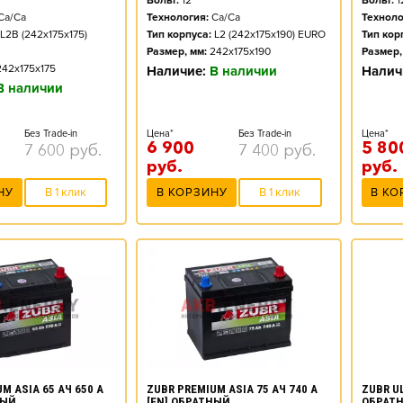
Вольт:
12
Вольт:
1
Ca/Ca
Технология:
Ca/Ca
Техноло
L2B (242x175x175)
Тип корпуса:
L2 (242x175x190) EURO
Тип кор
Размер, мм:
242x175x190
Размер,
242x175x175
Наличие:
В наличии
Налич
В наличии
Без Trade-in
Цена*
Без Trade-in
Цена*
6 900
5 80
7 600
руб.
7 400
руб.
руб.
руб.
НУ
В 1 клик
В КОРЗИНУ
В 1 клик
В КО
M ASIA 65 АЧ 650 А
ZUBR PREMIUM ASIA 75 АЧ 740 А
ZUBR UL
НЫЙ
[EN] ОБРАТНЫЙ
ОБРАТ