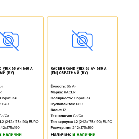
 PRIX 60 АЧ 640 А
RACER GRAND PRIX 65 АЧ 680 А
ЫЙ (BY)
[EN] ОБРАТНЫЙ (BY)
ч
Ёмкость:
65
Ач
R
Марка:
RACER
Обратная
Полярность:
Обратная
:
640
Пусковой ток:
680
Вольт:
12
Ca/Ca
Технология:
Ca/Ca
L2 (242x175x190) EURO
Тип корпуса:
L2 (242x175x190) EURO
242x175x190
Размер, мм:
242x175x190
В наличии
Наличие:
В наличии