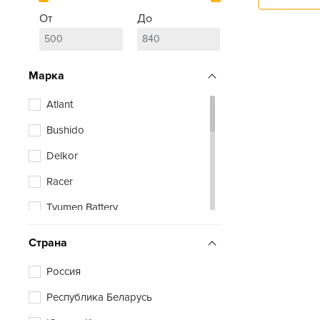
От
До
Марка
Atlant
Bushido
Delkor
Racer
Tyumen Battery
Zubr
Страна
Россия
Республика Беларусь