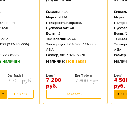
ч
Ёмкость:
75
Ач
Ёмкость
Марка:
ZUBR
Марка:
Обратная
Полярность:
Обратная
Полярно
:
650
Пусковой ток:
740
Пусково
Вольт:
12
Вольт:
1
Ca/Ca
Технология:
Ca/Ca
Техноло
D23 (232x173x225)
Тип корпуса:
D26 (260x173x225)
Тип кор
ASIA
ASIA
232x173x225
Размер, мм:
271x175x220
Размер,
В наличии
Наличие:
Под заказ
Налич
Без Trade-in
Цена*
Без Trade-in
Цена*
7 200
4 50
7 700
руб.
7 800
руб.
руб.
руб.
НУ
В 1 клик
Заказать
В КО