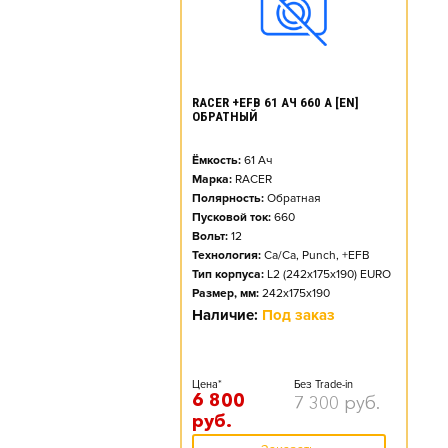
RACER +EFB 61 АЧ 660 А [EN]
ОБРАТНЫЙ
Ёмкость:
61
Ач
Марка:
RACER
Полярность:
Обратная
Пусковой ток:
660
Вольт:
12
Технология:
Ca/Ca, Punch, +EFB
Тип корпуса:
L2 (242x175x190) EURO
Размер, мм:
242x175x190
Наличие:
Под заказ
Цена*
Без Trade-in
6 800
7 300
руб.
руб.