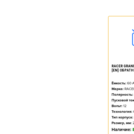
RACER GRAND
[EN] ОБРАТН
Ёмкость:
60
А
Марка:
RACE
Полярность:
Пусковой ток
Вольт:
12
Технология:
Тип корпуса:
Размер, мм:
Наличие: