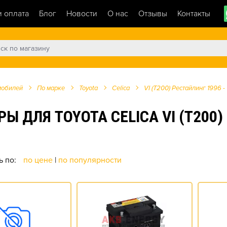
и оплата
Блог
Новости
О нас
Отзывы
Контакты
мобилей
По марке
Toyota
Celica
VI (T200) Рестайлинг 1996 -
ДЛЯ TOYOTA CELICA VI (T200) Р
ь по:
по цене
|
по популярности