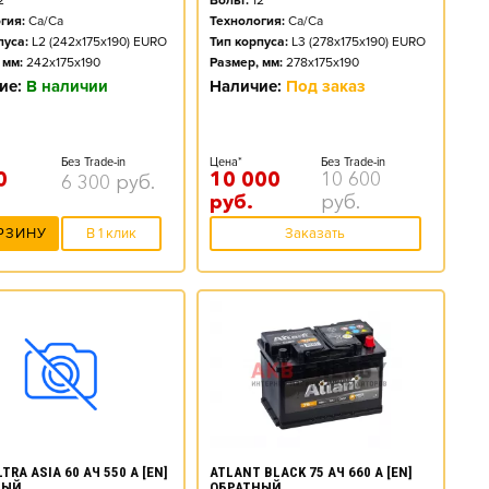
2
Вольт:
12
гия:
Ca/Ca
Технология:
Ca/Ca
пуса:
L2 (242x175x190) EURO
Тип корпуса:
L3 (278x175x190) EURO
 мм:
242x175x190
Размер, мм:
278x175x190
ие:
В наличии
Наличие:
Под заказ
Без Trade-in
Цена*
Без Trade-in
0
10 000
10 600
6 300
руб.
руб.
руб.
РЗИНУ
В 1 клик
Заказать
ATLANT BLACK 75 АЧ 660 А [EN]
TRA ASIA 60 АЧ 550 А [EN]
ОБРАТНЫЙ
НЫЙ