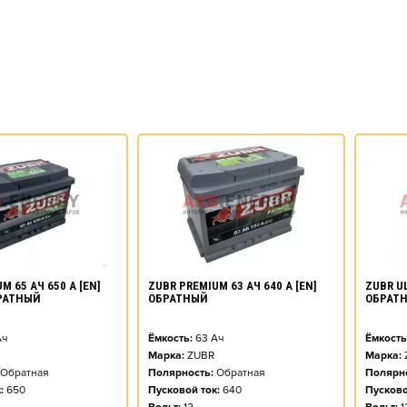
M 65 АЧ 650 А [EN]
ZUBR PREMIUM 63 АЧ 640 А [EN]
ZUBR UL
РАТНЫЙ
ОБРАТНЫЙ
ОБРАТ
ч
Ёмкость:
63
Ач
Ёмкость
Марка:
ZUBR
Марка:
Обратная
Полярность:
Обратная
Полярно
:
650
Пусковой ток:
640
Пусково