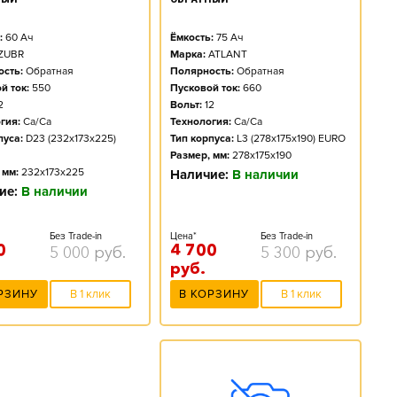
Ёмкость:
75
Ач
:
60
Ач
Марка:
ATLANT
ZUBR
Полярность:
Обратная
сть:
Обратная
Пусковой ток:
660
й ток:
550
Вольт:
12
2
Технология:
Ca/Ca
гия:
Ca/Ca
Тип корпуса:
L3 (278x175x190) EURO
пуса:
D23 (232x173x225)
Размер, мм:
278x175x190
 мм:
232x173x225
Наличие:
В наличии
ие:
В наличии
Цена*
Без Trade-in
Без Trade-in
4 700
0
5 300
руб.
5 000
руб.
руб.
В КОРЗИНУ
В 1 клик
РЗИНУ
В 1 клик