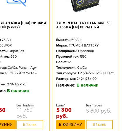
TYUMEN BATTERY STANDARD 60
75 АЧ 630 А [CCA] НИЗКИЙ
АЧ 550 А [EN] ОБРАТНЫЙ
ЫЙ (57539)
Ёмкость:
60
Ач
:
75
Ач
Марка:
TYUMEN BATTERY
DELKOR
Полярность:
Обратная
сть:
Обратная
Пусковой ток:
550
й ток:
630
Вольт:
12
2
Технология:
Ca/Ca
гия:
Ca/Ca, Punch, Ag+
Тип корпуса:
L2 (242x175x190) EURO
пуса:
L3B (278x175x175)
Размер, мм:
242x175x190
 мм:
278x172x175
Наличие:
В наличии
ие:
В наличии
Цена*
Без Trade-in
Без Trade-in
5 300
50
11 750
5 800
руб.
руб.
руб.
В КОРЗИНУ
В 1 клик
РЗИНУ
В 1 клик