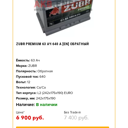
ZUBR PREMIUM 63 АЧ 640 А [EN] ОБРАТНЫЙ
Ёмкость:
63
Ач
Марка:
ZUBR
Полярность:
Обратная
Пусковой ток:
640
Вольт:
12
Технология:
Ca/Ca
Тип корпуса:
L2 (242x175x190) EURO
Размер, мм:
242x175x190
Наличие:
В наличии
Цена*
Без Trade-in
6 900
руб.
7 400
руб.