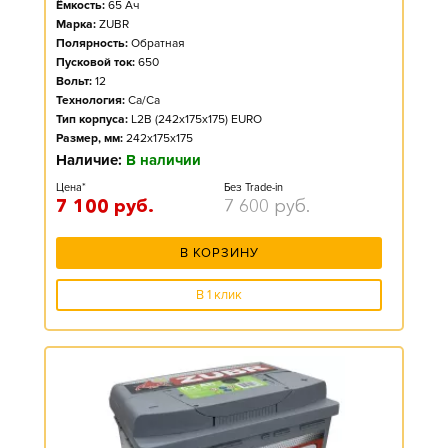
Ёмкость:
65
Ач
Марка:
ZUBR
Полярность:
Обратная
Пусковой ток:
650
Вольт:
12
Технология:
Ca/Ca
Тип корпуса:
L2B (242x175x175) EURO
Размер, мм:
242x175x175
Наличие:
В наличии
Цена*
Без Trade-in
7 100
руб.
7 600
руб.
В КОРЗИНУ
В 1 клик