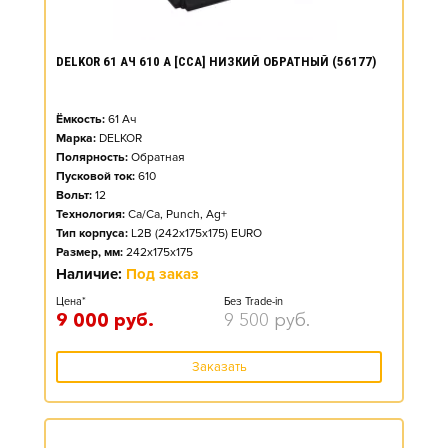
DELKOR 61 АЧ 610 А [CCA] НИЗКИЙ ОБРАТНЫЙ (56177)
Ёмкость:
61
Ач
Марка:
DELKOR
Полярность:
Обратная
Пусковой ток:
610
Вольт:
12
Технология:
Ca/Ca, Punch, Ag+
Тип корпуса:
L2B (242x175x175) EURO
Размер, мм:
242x175x175
Наличие:
Под заказ
Цена*
Без Trade-in
9 000
руб.
9 500
руб.
Заказать