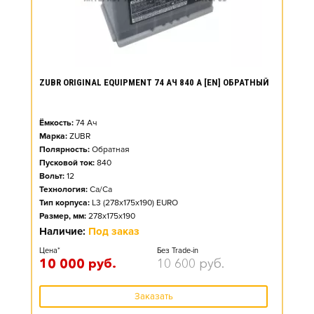
ZUBR ORIGINAL EQUIPMENT 74 АЧ 840 А [EN] ОБРАТНЫЙ
Ёмкость:
74
Ач
Марка:
ZUBR
Полярность:
Обратная
Пусковой ток:
840
Вольт:
12
Технология:
Ca/Ca
Тип корпуса:
L3 (278x175x190) EURO
Размер, мм:
278x175x190
Наличие:
Под заказ
Цена*
Без Trade-in
10 000
руб.
10 600
руб.
Заказать