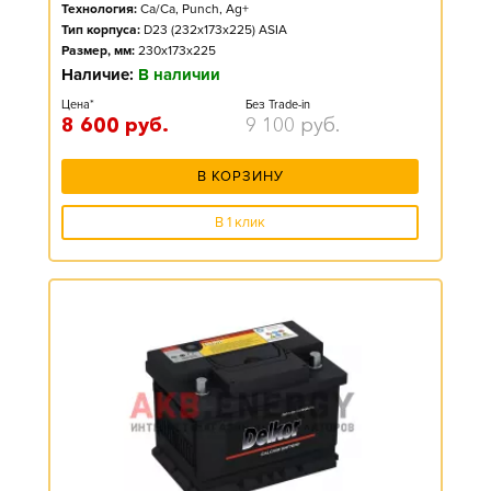
Технология:
Ca/Ca, Punch, Ag+
Тип корпуса:
D23 (232x173x225) ASIA
Размер, мм:
230x173x225
Наличие:
В наличии
Цена*
Без Trade-in
8 600
руб.
9 100
руб.
В КОРЗИНУ
В 1 клик