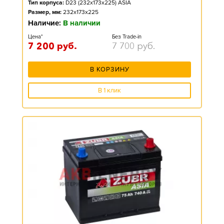
Тип корпуса:
D23 (232x173x225) ASIA
Размер, мм:
232x173x225
Наличие:
В наличии
Цена*
Без Trade-in
7 200
руб.
7 700
руб.
В КОРЗИНУ
В 1 клик