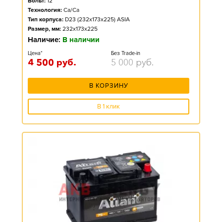
Вольт:
12
Технология:
Ca/Ca
Тип корпуса:
D23 (232x173x225) ASIA
Размер, мм:
232x173x225
Наличие:
В наличии
Цена*
Без Trade-in
4 500
руб.
5 000
руб.
В КОРЗИНУ
В 1 клик