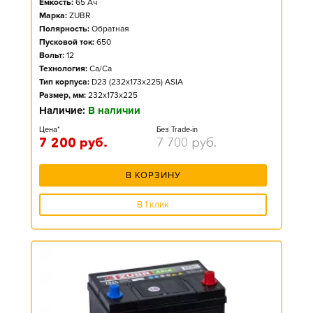
Ёмкость:
65
Ач
Марка:
ZUBR
Полярность:
Обратная
Пусковой ток:
650
Вольт:
12
Технология:
Ca/Ca
Тип корпуса:
D23 (232x173x225) ASIA
Размер, мм:
232x173x225
Наличие:
В наличии
Цена*
Без Trade-in
7 200
руб.
7 700
руб.
В КОРЗИНУ
В 1 клик