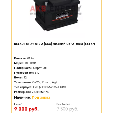
DELKOR 61 АЧ 610 А [CCA] НИЗКИЙ ОБРАТНЫЙ (56177)
Ёмкость:
61
Ач
Марка:
DELKOR
Полярность:
Обратная
Пусковой ток:
610
Вольт:
12
Технология:
Ca/Ca, Punch, Ag+
Тип корпуса:
L2B (242x175x175) EURO
Размер, мм:
242x175x175
Наличие:
Под заказ
Цена*
Без Trade-in
9 000
руб.
9 500
руб.