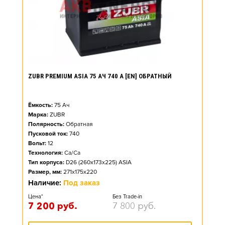
ZUBR PREMIUM ASIA 75 АЧ 740 А [EN] ОБРАТНЫЙ
Ёмкость:
75
Ач
Марка:
ZUBR
Полярность:
Обратная
Пусковой ток:
740
Вольт:
12
Технология:
Ca/Ca
Тип корпуса:
D26 (260x173x225) ASIA
Размер, мм:
271x175x220
Наличие:
Под заказ
Цена*
Без Trade-in
7 200
руб.
7 800
руб.