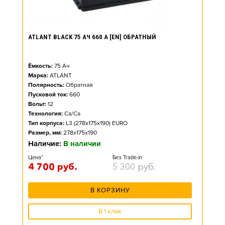
ATLANT BLACK 75 АЧ 660 А [EN] ОБРАТНЫЙ
Ёмкость:
75
Ач
Марка:
ATLANT
Полярность:
Обратная
Пусковой ток:
660
Вольт:
12
Технология:
Ca/Ca
Тип корпуса:
L3 (278x175x190) EURO
Размер, мм:
278x175x190
Наличие:
В наличии
Цена*
Без Trade-in
4 700
руб.
5 300
руб.
В КОРЗИНУ
В 1 клик