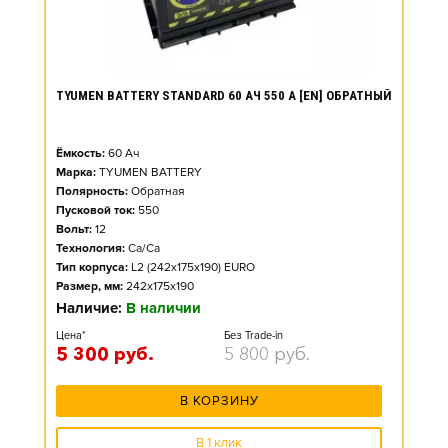
TYUMEN BATTERY STANDARD 60 АЧ 550 А [EN] ОБРАТНЫЙ
Ёмкость:
60
Ач
Марка:
TYUMEN BATTERY
Полярность:
Обратная
Пусковой ток:
550
Вольт:
12
Технология:
Ca/Ca
Тип корпуса:
L2 (242x175x190) EURO
Размер, мм:
242x175x190
Наличие:
В наличии
Цена*
Без Trade-in
5 300
руб.
5 800
руб.
В КОРЗИНУ
В 1 клик