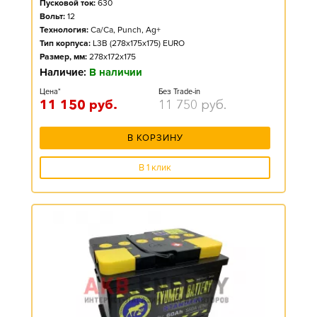
Пусковой ток:
630
Вольт:
12
Технология:
Ca/Ca, Punch, Ag+
Тип корпуса:
L3B (278x175x175) EURO
Размер, мм:
278x172x175
Наличие:
В наличии
Цена*
Без Trade-in
11 150
руб.
11 750
руб.
В КОРЗИНУ
В 1 клик