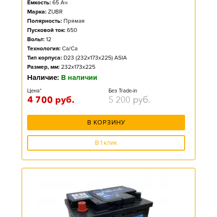
Ёмкость:
65
Ач
Марка:
ZUBR
Полярность:
Прямая
Пусковой ток:
650
Вольт:
12
Технология:
Ca/Ca
Тип корпуса:
D23 (232x173x225) ASIA
Размер, мм:
232x173x225
Наличие:
В наличии
Цена*
Без Trade-in
4 700
руб.
5 200
руб.
В КОРЗИНУ
В 1 клик