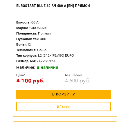
EUROSTART BLUE 60 АЧ 480 А [EN] ПРЯМОЙ
Ёмкость:
60
Ач
Марка:
EUROSTART
Полярность:
Прямая
Пусковой ток:
480
Вольт:
12
Технология:
Ca/Ca
Тип корпуса:
L2 (242x175x190) EURO
Размер, мм:
242x175x190
Наличие:
В наличии
Цена*
Без Trade-in
4 100
руб.
4 600
руб.
В КОРЗИНУ
В 1 клик