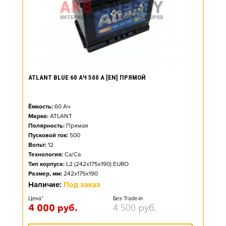
ATLANT BLUE 60 АЧ 500 А [EN] ПРЯМОЙ
Ёмкость:
60
Ач
Марка:
ATLANT
Полярность:
Прямая
Пусковой ток:
500
Вольт:
12
Технология:
Ca/Ca
Тип корпуса:
L2 (242x175x190) EURO
Размер, мм:
242x175x190
Наличие:
Под заказ
Цена*
Без Trade-in
4 000
руб.
4 500
руб.