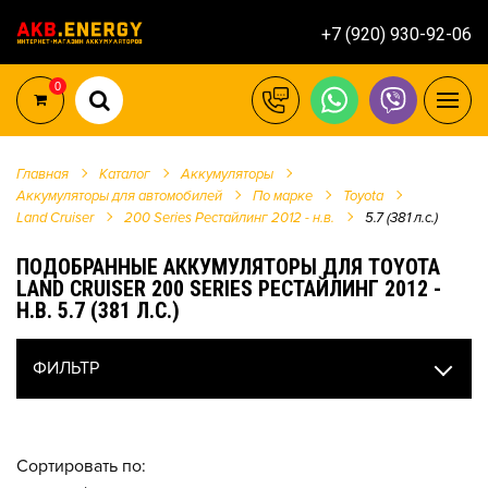
+7 (920) 930-92-06
0
Главная
Каталог
Аккумуляторы
Аккумуляторы для автомобилей
По марке
Toyota
Land Cruiser
200 Series Рестайлинг 2012 - н.в.
5.7 (381 л.с.)
ПОДОБРАННЫЕ АККУМУЛЯТОРЫ ДЛЯ TOYOTA
LAND CRUISER 200 SERIES РЕСТАЙЛИНГ 2012 -
Н.В. 5.7 (381 Л.С.)
ФИЛЬТР
Сортировать по: