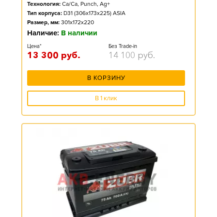
Технология:
Ca/Ca, Punch, Ag+
Тип корпуса:
D31 (306x173x225) ASIA
Размер, мм:
301x172x220
Наличие:
В наличии
Цена*
Без Trade-in
13 300
руб.
14 100
руб.
В КОРЗИНУ
В 1 клик