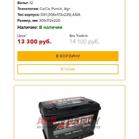
Вольт:
12
Технология:
Ca/Ca, Punch, Ag+
Тип корпуса:
D31 (306x173x225) ASIA
Размер, мм:
301x172x220
Наличие:
В наличии
Цена*
Без Trade-in
13 300
руб.
14 100
руб.
В КОРЗИНУ
В 1 клик