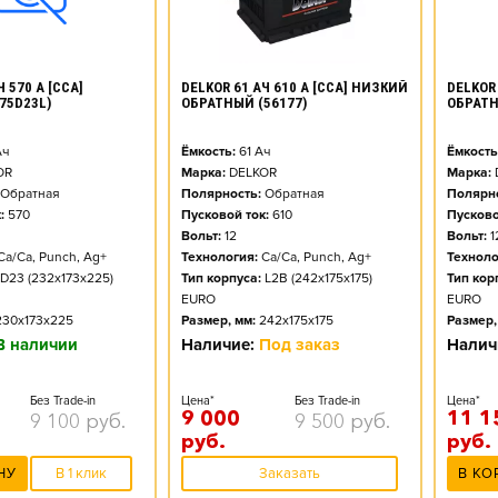
DELKOR 61 АЧ 610 А [CCA] НИЗКИЙ
 570 А [CCA]
DELKOR 
ОБРАТНЫЙ (56177)
75D23L)
ОБРАТН
Ёмкость:
61
Ач
ч
Ёмкость
Марка:
DELKOR
OR
Марка:
Полярность:
Обратная
Обратная
Полярно
Пусковой ток:
610
:
570
Пусково
Вольт:
12
Вольт:
1
Технология:
Ca/Ca, Punch, Ag+
Ca/Ca, Punch, Ag+
Техноло
Тип корпуса:
L2B (242x175x175)
D23 (232x173x225)
Тип кор
EURO
EURO
Размер, мм:
242x175x175
230x173x225
Размер,
Наличие:
Под заказ
В наличии
Налич
Цена*
Без Trade-in
Без Trade-in
Цена*
9 000
11 1
9 500
руб.
9 100
руб.
руб.
руб.
Заказать
НУ
В 1 клик
В КО