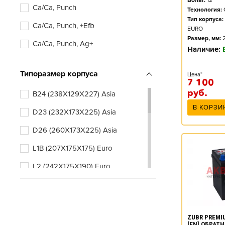
Вольт:
12
Ca/Ca, Punch
Технология:
Тип корпуса:
Ca/Ca, Punch, +Efb
EURO
Размер, мм:
Ca/Ca, Punch, Ag+
Наличие:
Типоразмер корпуса
Цена*
7 100
руб.
B24 (238X129X227) Asia
В КОРЗИ
D23 (232X173X225) Asia
D26 (260X173X225) Asia
L1B (207X175X175) Euro
L2 (242X175X190) Euro
L2B (242X175X175) Euro
L3 (278X175X190) Euro
ZUBR PREMIU
L3B (278X175X175) Euro
[EN] ОБРАТ