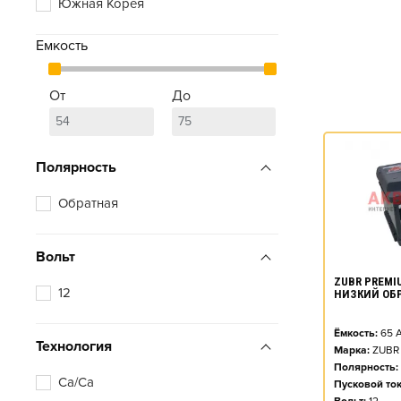
Южная Корея
Емкость
От
До
Полярность
Обратная
Вольт
ZUBR PREMIU
12
НИЗКИЙ ОБ
Ёмкость:
65
А
Технология
Марка:
ZUBR
Полярность:
Ca/Ca
Пусковой ток