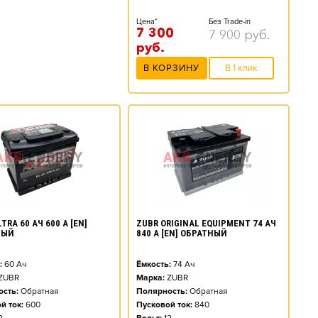
Цена*
Без Trade-in
7 300
7 900
руб.
руб.
В КОРЗИНУ
В 1 клик
TRA 60 АЧ 600 А [EN]
ZUBR ORIGINAL EQUIPMENT 74 АЧ
НЫЙ
840 А [EN] ОБРАТНЫЙ
:
60
Ач
Ёмкость:
74
Ач
ZUBR
Марка:
ZUBR
сть:
Обратная
Полярность:
Обратная
й ток:
600
Пусковой ток:
840