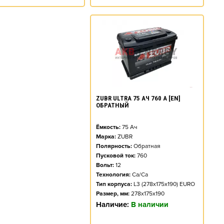
ZUBR ULTRA 75 АЧ 760 А [EN]
ОБРАТНЫЙ
Ёмкость:
75
Ач
Марка:
ZUBR
Полярность:
Обратная
Пусковой ток:
760
Вольт:
12
Технология:
Ca/Ca
Тип корпуса:
L3 (278x175x190) EURO
Размер, мм:
278x175x190
Наличие:
В наличии