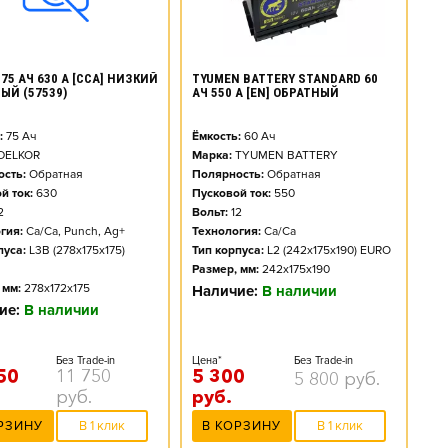
TYUMEN BATTERY STANDARD 60
75 АЧ 630 А [CCA] НИЗКИЙ
АЧ 550 А [EN] ОБРАТНЫЙ
ЫЙ (57539)
Ёмкость:
60
Ач
:
75
Ач
Марка:
TYUMEN BATTERY
DELKOR
Полярность:
Обратная
сть:
Обратная
Пусковой ток:
550
й ток:
630
Вольт:
12
2
Технология:
Ca/Ca
гия:
Ca/Ca, Punch, Ag+
Тип корпуса:
L2 (242x175x190) EURO
пуса:
L3B (278x175x175)
Размер, мм:
242x175x190
 мм:
278x172x175
Наличие:
В наличии
ие:
В наличии
Цена*
Без Trade-in
Без Trade-in
5 300
50
11 750
5 800
руб.
руб.
руб.
В КОРЗИНУ
В 1 клик
РЗИНУ
В 1 клик