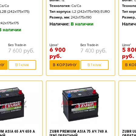
Вольт:
12
Вольт:
1
Ca/Ca
Технология:
Ca/Ca
Техноло
L2B (242x175x175)
Тип корпуса:
L2 (242x175x190) EURO
Тип кор
Размер, мм:
242x175x190
Размер,
242x175x175
Наличие:
В наличии
Налич
В наличии
Без Trade-in
Цена*
Без Trade-in
Цена*
6 900
5 80
7 600
руб.
7 400
руб.
руб.
руб.
НУ
В 1 клик
В КОРЗИНУ
В 1 клик
В КО
M ASIA 65 АЧ 650 А
ZUBR PREMIUM ASIA 75 АЧ 740 А
ZUBR UL
НЫЙ
[EN] ОБРАТНЫЙ
ОБРАТ