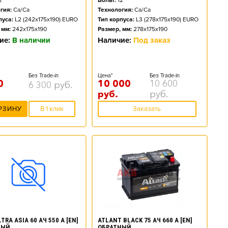
2
Вольт:
12
гия:
Ca/Ca
Технология:
Ca/Ca
пуса:
L2 (242x175x190) EURO
Тип корпуса:
L3 (278x175x190) EURO
 мм:
242x175x190
Размер, мм:
278x175x190
ие:
В наличии
Наличие:
Под заказ
Без Trade-in
Цена*
Без Trade-in
0
10 000
10 600
6 300
руб.
руб.
руб.
РЗИНУ
В 1 клик
Заказать
ATLANT BLACK 75 АЧ 660 А [EN]
TRA ASIA 60 АЧ 550 А [EN]
ОБРАТНЫЙ
НЫЙ