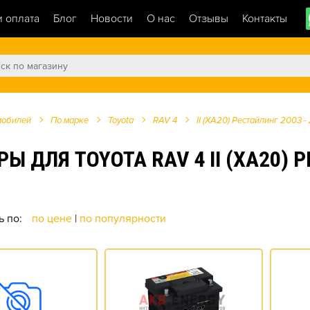
и оплата
Блог
Новости
О нас
Отзывы
Контакты
мобилей
По марке
Toyota
RAV 4
II (XA20) Рестайлинг 2003 -
ЛЯ TOYOTA RAV 4 II (XA20) РЕ
ь по:
по цене
|
по популярности