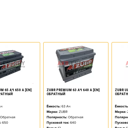
M 65 АЧ 650 А [EN]
ZUBR PREMIUM 63 АЧ 640 А [EN]
ZUBR UL
РАТНЫЙ
ОБРАТНЫЙ
ОБРАТ
ч
Ёмкость:
63
Ач
Ёмкость
Марка:
ZUBR
Марка:
Обратная
Полярность:
Обратная
Полярно
:
650
Пусковой ток:
640
Пусково