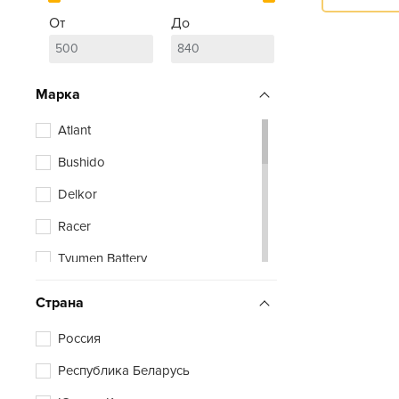
От
До
Марка
Atlant
Bushido
Delkor
Racer
Tyumen Battery
Zubr
Страна
Россия
Республика Беларусь