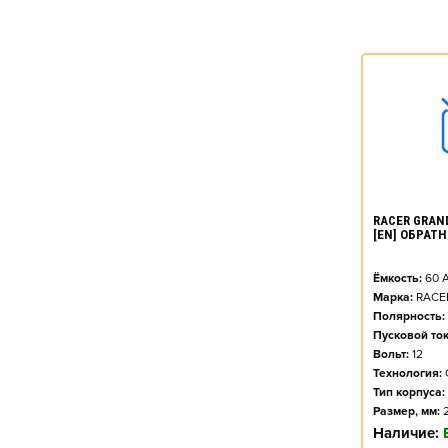
RACER GRAND
[EN] ОБРАТН
Ёмкость:
60
А
Марка:
RACE
Полярность:
Пусковой ток
Вольт:
12
Технология:
Тип корпуса:
Размер, мм:
Наличие: