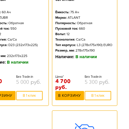
Ёмкость:
75
Ач
:
60
Ач
Марка:
ATLANT
ZUBR
Полярность:
Обратная
сть:
Обратная
Пусковой ток:
660
й ток:
550
Вольт:
12
2
Технология:
Ca/Ca
гия:
Ca/Ca
Тип корпуса:
L3 (278x175x190) EURO
пуса:
D23 (232x173x225)
Размер, мм:
278x175x190
 мм:
232x173x225
Наличие:
В наличии
ие:
В наличии
Цена*
Без Trade-in
Без Trade-in
4 700
0
5 300
руб.
5 000
руб.
руб.
В КОРЗИНУ
В 1 клик
РЗИНУ
В 1 клик