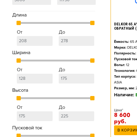
Длина
DELKOR 65 АЧ
ОБРАТНЫЙ (
От
До
Ёмкость:
65
А
Марка:
DELK
Ширина
Полярность:
Пусковой ток
Вольт:
12
От
До
Технология:
Тип корпуса:
ASIA
Размер, мм:
Высота
Наличие:
От
До
Цена*
8 600
руб.
Пусковой ток
В КОРЗИ