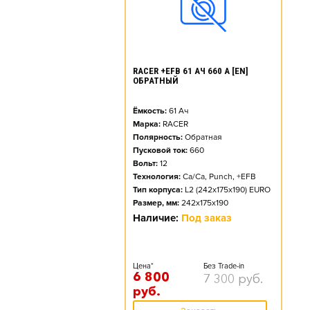
RACER +EFB 61 АЧ 660 А [EN]
ОБРАТНЫЙ
Ёмкость:
61
Ач
Марка:
RACER
Полярность:
Обратная
Пусковой ток:
660
Вольт:
12
Технология:
Ca/Ca, Punch, +EFB
Тип корпуса:
L2 (242x175x190) EURO
Размер, мм:
242x175x190
Наличие:
Под заказ
Цена*
Без Trade-in
6 800
7 300
руб.
руб.