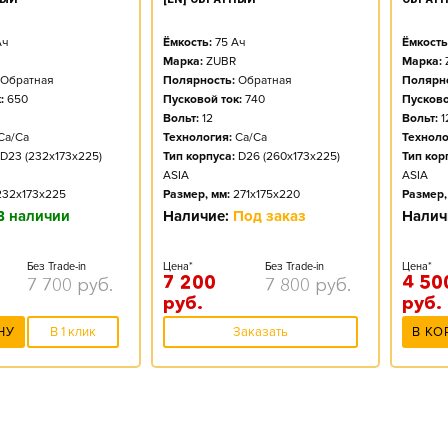
ч
Ёмкость:
75
Ач
Ёмкость
Марка:
ZUBR
Марка:
Обратная
Полярность:
Обратная
Полярно
:
650
Пусковой ток:
740
Пусково
Вольт:
12
Вольт:
1
Ca/Ca
Технология:
Ca/Ca
Техноло
D23 (232x173x225)
Тип корпуса:
D26 (260x173x225)
Тип кор
ASIA
ASIA
232x173x225
Размер, мм:
271x175x220
Размер,
В наличии
Наличие:
Под заказ
Налич
Без Trade-in
Цена*
Без Trade-in
Цена*
7 200
4 50
7 700
руб.
7 800
руб.
руб.
руб.
НУ
В 1 клик
Заказать
В КО