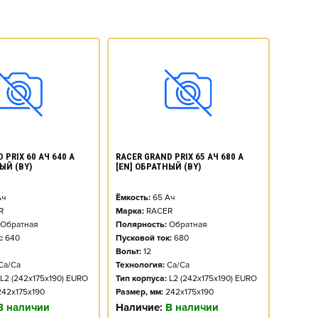
 PRIX 60 АЧ 640 А
RACER GRAND PRIX 65 АЧ 680 А
ЫЙ (BY)
[EN] ОБРАТНЫЙ (BY)
ч
Ёмкость:
65
Ач
R
Марка:
RACER
Обратная
Полярность:
Обратная
:
640
Пусковой ток:
680
Вольт:
12
Ca/Ca
Технология:
Ca/Ca
L2 (242x175x190) EURO
Тип корпуса:
L2 (242x175x190) EURO
242x175x190
Размер, мм:
242x175x190
В наличии
Наличие:
В наличии