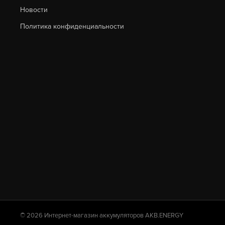
Новости
L3 (278X175X190) Euro
Политика конфиденциальности
L3B (278X175X175) Euro
L4 (315X175X190) Euro
L4B (315X175X175) Euro
L5 (353X175X190) Euro
L6 (393X175X190) Euro
Tr 31 (330X172X242)
© 2026 Интернет-магазин аккумуляторов AKB.ENERGY