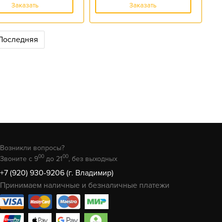
Заказать
Заказать
Последняя
Возникли вопросы?
00
00
Звоните с 9
до 21
, без выходных
+7 (920) 930-9206 (г. Владимир)
Принимаем наличные и безналичные платежи