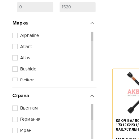
Марка
Alphaline
Atlant
Atlas
Bushido
Delkor
Delta
Страна
Eurostart
Вьетнам
Flagman
Германия
КЛЮЧ БАЛЛ
Npp
17X19X22X1/
ЛАК,УСИЛЕ
Иран
30812
Outdo