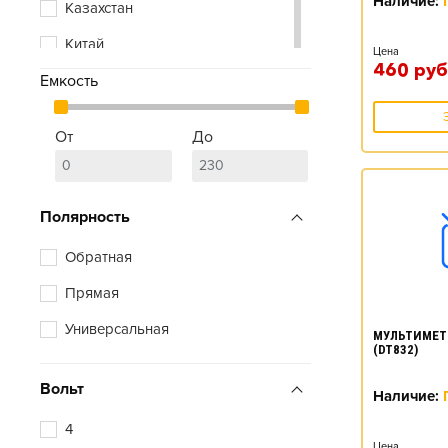
Наличие:
Казахстан
Racer
Китай
Цена
Red Energy
460
руб
Емкость
Польша
Tab
Россия
Tiger
От
До
Республика Беларусь
Timberg
Словения
Topla
Полярность
Южная Корея
Tyumen Battery
Обратная
Ursa
Прямая
Varta
Универсальная
МУЛЬТИМЕТ
Vivat
(DT832)
Volat
Вольт
Наличие:
Xtreme
4
Цена