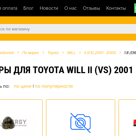
и оплата
Блог
Новости
О нас
Отзывы
Контакты
мобилей
По марке
Toyota
WiLL
II (VS) 2001 - 2004
1.8 (136
Я TOYOTA WILL II (VS) 2001 - 2
ь по:
по цене
|
по популярности