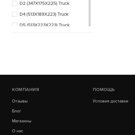
D2 (347X175X225) Truck
D4 (513X189X223) Truck
D5 (513X223X223) Truck
D6 (518X276X242) Truck
D20 (202X173X225) Asia
D23 (232X173X225) Asia
D26 (260X173X225) Asia
D31 (306X173X225) Asia
КОМПАНИЯ
ПОМОЩЬ
D33 (324X172X220) Asia
E41 (410X176X234) Asia
Отзывы
Условия доставки
Блог
L1B (207X175X175) Euro
Магазины
L2 (242X175X190) Euro
О нас
L2B (242X175X175) Euro