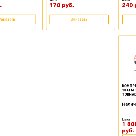
240
.
170
руб.
Заказать
Заказать
КОМПР
10АТМ 
TORNAD
Налич
Цена
1 80
руб.