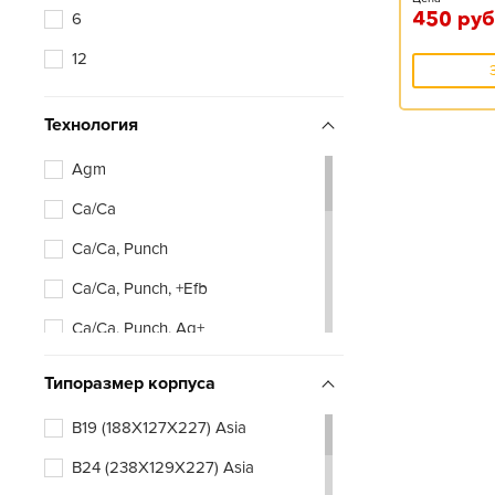
Xtreme
450
руб
6
Zubr
12
Аком
Технология
Актех
Agm
Восток
Ca/Ca
Зверь
Ca/Ca, Punch
Тюменский Медведь
Ca/Ca, Punch, +Efb
Ca/Ca, Punch, Ag+
Efb
Типоразмер корпуса
B19 (188X127X227) Asia
B24 (238X129X227) Asia