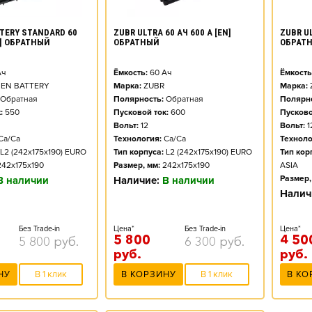
TERY STANDARD 60
ZUBR ULTRA 60 АЧ 600 А [EN]
ZUBR UL
N] ОБРАТНЫЙ
ОБРАТНЫЙ
ОБРАТ
ч
Ёмкость:
60
Ач
Ёмкость
EN BATTERY
Марка:
ZUBR
Марка:
Обратная
Полярность:
Обратная
Полярно
:
550
Пусковой ток:
600
Пусково
Вольт:
12
Вольт:
1
Ca/Ca
Технология:
Ca/Ca
Техноло
L2 (242x175x190) EURO
Тип корпуса:
L2 (242x175x190) EURO
Тип кор
242x175x190
Размер, мм:
242x175x190
ASIA
Размер,
В наличии
Наличие:
В наличии
Налич
Без Trade-in
Цена*
Без Trade-in
Цена*
5 800
4 50
5 800
руб.
6 300
руб.
руб.
руб.
НУ
В 1 клик
В КОРЗИНУ
В 1 клик
В КО