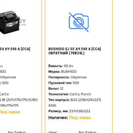
54 АЧ 500 А [CCA]
BUSHIDO SJ 55 АЧ 500 А [CCA]
ОБРАТНЫЙ (70B24L)
ч
Ёмкость:
55
Ач
IDO
Марка:
BUSHIDO
Обратная
Полярность:
Обратная
:
500
Пусковой ток:
500
Вольт:
12
Ca/Ca
Технология:
Ca/Ca, Punch
L1B (207x175x175) EURO
Тип корпуса:
B24 (238x129x227)
208x175x175
ASIA
Размер, мм:
237x128x222
Под заказ
Наличие:
Под заказ
Без Trade-in
Цена*
Без Trade-in