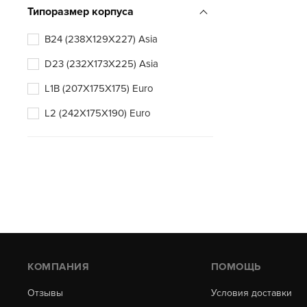
Типоразмер корпуса
B24 (238X129X227) Asia
D23 (232X173X225) Asia
L1B (207X175X175) Euro
L2 (242X175X190) Euro
КОМПАНИЯ
ПОМОЩЬ
Отзывы
Условия доставки