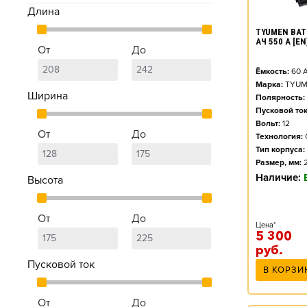
Длина
TYUMEN BAT
АЧ 550 А [E
От
До
Ёмкость:
60
А
Марка:
TYUM
Ширина
Полярность:
Пусковой ток
Вольт:
12
От
До
Технология:
Тип корпуса:
Размер, мм:
Наличие:
Высота
От
До
Цена*
5 300
руб.
Пусковой ток
В КОРЗИ
От
До