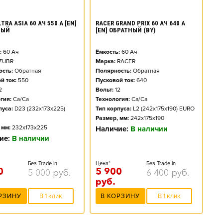
TRA ASIA 60 АЧ 550 А [EN]
RACER GRAND PRIX 60 АЧ 640 А
НЫЙ
[EN] ОБРАТНЫЙ (BY)
:
60
Ач
Ёмкость:
60
Ач
ZUBR
Марка:
RACER
сть:
Обратная
Полярность:
Обратная
й ток:
550
Пусковой ток:
640
2
Вольт:
12
гия:
Ca/Ca
Технология:
Ca/Ca
пуса:
D23 (232x173x225)
Тип корпуса:
L2 (242x175x190) EURO
Размер, мм:
242x175x190
 мм:
232x173x225
Наличие:
В наличии
ие:
В наличии
Без Trade-in
Цена*
Без Trade-in
0
5 900
5 000
руб.
6 400
руб.
руб.
РЗИНУ
В 1 клик
В КОРЗИНУ
В 1 клик