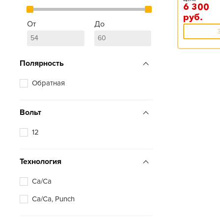
6 300
руб.
От
До
Полярность
Обратная
Вольт
12
Технология
Ca/Ca
Ca/Ca, Punch