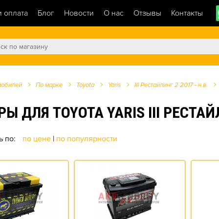
и оплата
Блог
Новости
О нас
Отзывы
Контакты
мобилей
По марке
Toyota
Yaris
III Рестайлинг 2 2017 - н.в.
ЛЯ TOYOTA YARIS III РЕСТАЙЛИНГ
ь по:
по цене
|
по популярности