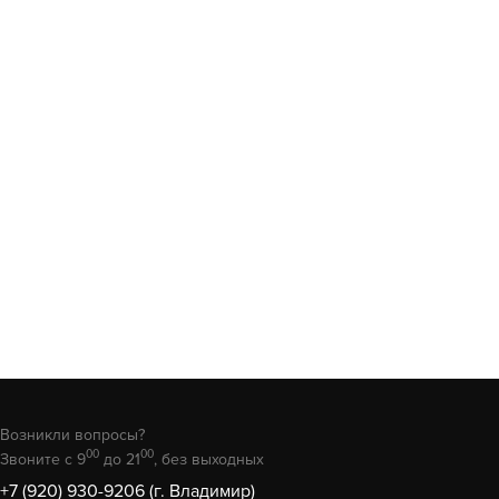
Возникли вопросы?
00
00
Звоните с 9
до 21
, без выходных
+7 (920) 930-9206 (г. Владимир)