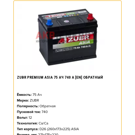
ZUBR PREMIUM ASIA 75 АЧ 740 А [EN] ОБРАТНЫЙ
Ёмкость:
75
Ач
Марка:
ZUBR
Полярность:
Обратная
Пусковой ток:
740
Вольт:
12
Технология:
Ca/Ca
Тип корпуса:
D26 (260x173x225) ASIA
Размер, мм:
271x175x220