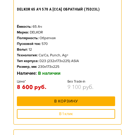
DELKOR 65 АЧ 570 А [CCA] ОБРАТНЫЙ (75D23L)
Ёмкость:
65
Ач
Марка:
DELKOR
Полярность:
Обратная
Пусковой ток:
570
Вольт:
12
Технология:
Ca/Ca, Punch, Ag+
Тип корпуса:
D23 (232x173x225) ASIA
Размер, мм:
230x173x225
Наличие:
В наличии
Цена*
Без Trade-in
8 600
руб.
9 100
руб.
В КОРЗИНУ
В 1 клик