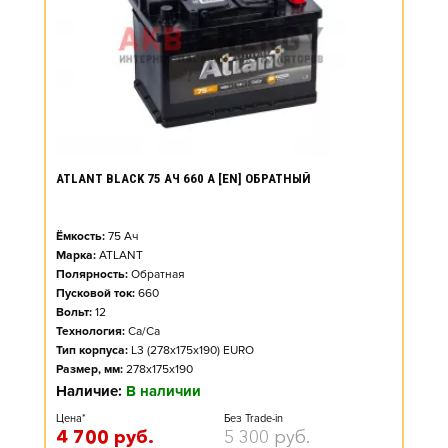
ATLANT BLACK 75 АЧ 660 А [EN] ОБРАТНЫЙ
Ёмкость:
75
Ач
Марка:
ATLANT
Полярность:
Обратная
Пусковой ток:
660
Вольт:
12
Технология:
Ca/Ca
Тип корпуса:
L3 (278x175x190) EURO
Размер, мм:
278x175x190
Наличие:
В наличии
Цена*
Без Trade-in
4 700
руб.
5 300
руб.