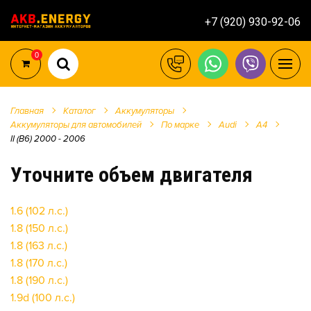
+7 (920) 930-92-06
0
Главная
Каталог
Аккумуляторы
Аккумуляторы для автомобилей
По марке
Audi
A4
II (B6) 2000 - 2006
Уточните объем двигателя
1.6 (102 л.с.)
1.8 (150 л.с.)
1.8 (163 л.с.)
1.8 (170 л.с.)
1.8 (190 л.с.)
1.9d (100 л.с.)