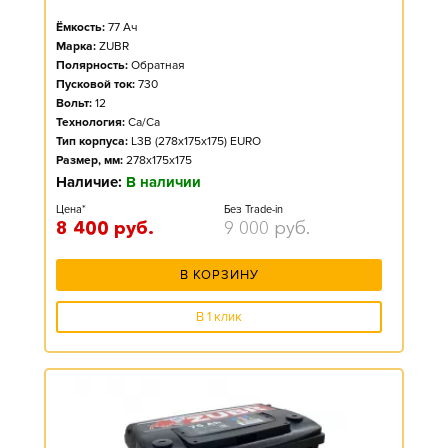
Ёмкость:
77
Ач
Марка:
ZUBR
Полярность:
Обратная
Пусковой ток:
730
Вольт:
12
Технология:
Ca/Ca
Тип корпуса:
L3B (278x175x175) EURO
Размер, мм:
278x175x175
Наличие:
В наличии
Цена*
Без Trade-in
8 400
руб.
9 000
руб.
В КОРЗИНУ
В 1 клик