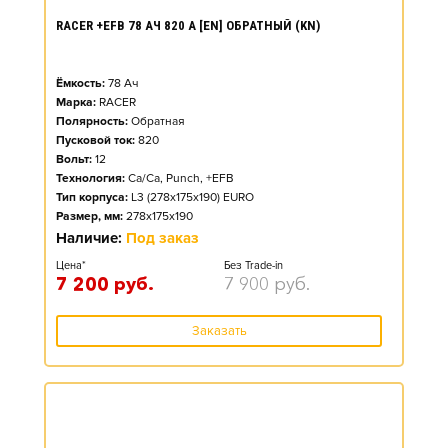
RACER +EFB 78 АЧ 820 А [EN] ОБРАТНЫЙ (KN)
Ёмкость:
78
Ач
Марка:
RACER
Полярность:
Обратная
Пусковой ток:
820
Вольт:
12
Технология:
Ca/Ca, Punch, +EFB
Тип корпуса:
L3 (278x175x190) EURO
Размер, мм:
278x175x190
Наличие:
Под заказ
Цена*
Без Trade-in
7 200
руб.
7 900
руб.
Заказать