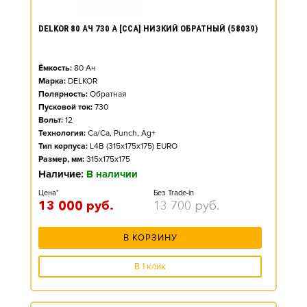
DELKOR 80 АЧ 730 А [CCA] НИЗКИЙ ОБРАТНЫЙ (58039)
Ёмкость:
80
Ач
Марка:
DELKOR
Полярность:
Обратная
Пусковой ток:
730
Вольт:
12
Технология:
Ca/Ca, Punch, Ag+
Тип корпуса:
L4B (315x175x175) EURO
Размер, мм:
315x175x175
Наличие:
В наличии
Цена*
Без Trade-in
13 000
руб.
13 700
руб.
В КОРЗИНУ
В 1 клик