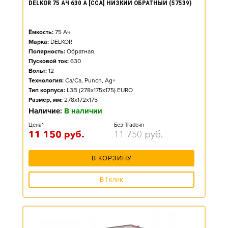
DELKOR 75 АЧ 630 А [CCA] НИЗКИЙ ОБРАТНЫЙ (57539)
Ёмкость:
75
Ач
Марка:
DELKOR
Полярность:
Обратная
Пусковой ток:
630
Вольт:
12
Технология:
Ca/Ca, Punch, Ag+
Тип корпуса:
L3B (278x175x175) EURO
Размер, мм:
278x172x175
Наличие:
В наличии
Цена*
Без Trade-in
11 150
руб.
11 750
руб.
В КОРЗИНУ
В 1 клик