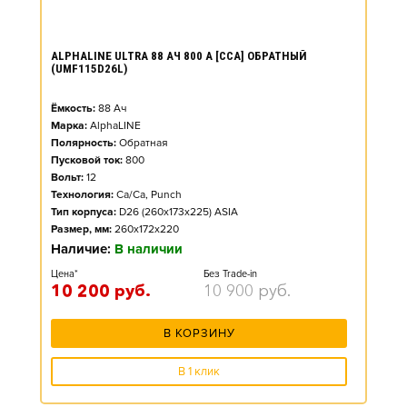
ALPHALINE ULTRA 88 АЧ 800 А [CCA] ОБРАТНЫЙ
(UMF115D26L)
Ёмкость:
88
Ач
Марка:
AlphaLINE
Полярность:
Обратная
Пусковой ток:
800
Вольт:
12
Технология:
Ca/Ca, Punch
Тип корпуса:
D26 (260x173x225) ASIA
Размер, мм:
260x172x220
Наличие:
В наличии
Цена*
Без Trade-in
10 200
руб.
10 900
руб.
В КОРЗИНУ
В 1 клик