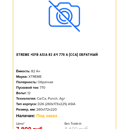
XTREME +EFB ASIA 82 АЧ 770 А [CCA] ОБРАТНЫЙ
Ёмкость:
82
Ач
Марка:
XTREME
Полярность:
Обратная
Пусковой ток:
770
Вольт:
12
Технология:
Ca/Ca, Punch, Ag+
Тип корпуса:
D26 (260x173x225) ASIA
Размер, мм:
260x172x220
Наличие:
Под заказ
Цена*
Без Trade-in