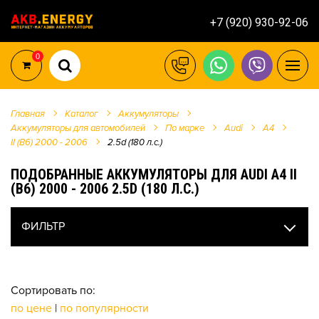
+7 (920) 930-92-06
0
Главная
Каталог
Аккумуляторы
Аккумуляторы для автомобилей
По марке
Audi
A4
II (B6) 2000 - 2006
2.5d (180 л.с.)
ПОДОБРАННЫЕ АККУМУЛЯТОРЫ ДЛЯ AUDI A4 II
(B6) 2000 - 2006 2.5D (180 Л.С.)
ФИЛЬТР
Сортировать по:
по цене
|
по популярности