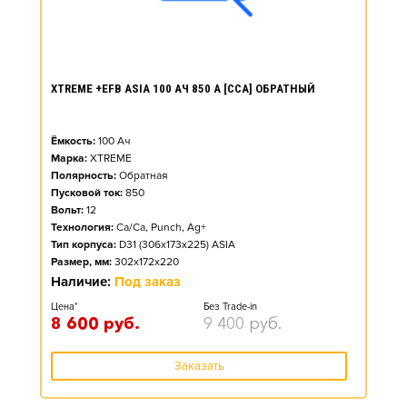
XTREME +EFB ASIA 100 АЧ 850 А [CCA] ОБРАТНЫЙ
Ёмкость:
100
Ач
Марка:
XTREME
Полярность:
Обратная
Пусковой ток:
850
Вольт:
12
Технология:
Ca/Ca, Punch, Ag+
Тип корпуса:
D31 (306x173x225) ASIA
Размер, мм:
302x172x220
Наличие:
Под заказ
Цена*
Без Trade-in
8 600
руб.
9 400
руб.
Заказать