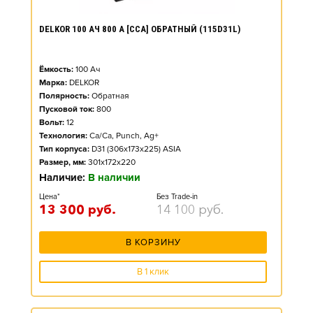
DELKOR 100 АЧ 800 А [CCA] ОБРАТНЫЙ (115D31L)
Ёмкость:
100
Ач
Марка:
DELKOR
Полярность:
Обратная
Пусковой ток:
800
Вольт:
12
Технология:
Ca/Ca, Punch, Ag+
Тип корпуса:
D31 (306x173x225) ASIA
Размер, мм:
301x172x220
Наличие:
В наличии
Цена*
Без Trade-in
13 300
руб.
14 100
руб.
В КОРЗИНУ
В 1 клик