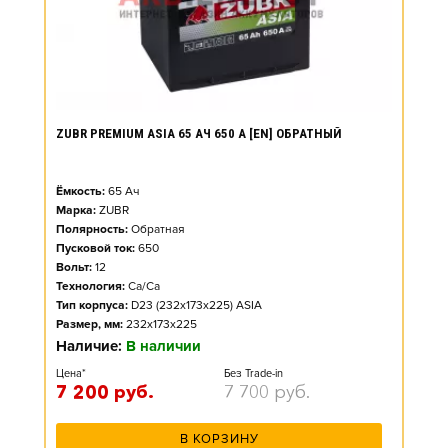
ZUBR PREMIUM ASIA 65 АЧ 650 А [EN] ОБРАТНЫЙ
Ёмкость:
65
Ач
Марка:
ZUBR
Полярность:
Обратная
Пусковой ток:
650
Вольт:
12
Технология:
Ca/Ca
Тип корпуса:
D23 (232x173x225) ASIA
Размер, мм:
232x173x225
Наличие:
В наличии
Цена*
Без Trade-in
7 200
руб.
7 700
руб.
В КОРЗИНУ