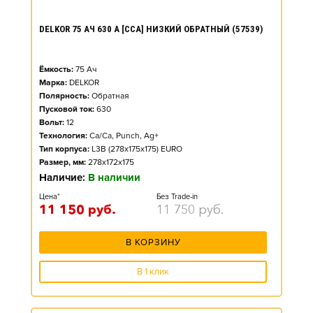
DELKOR 75 АЧ 630 А [CCA] НИЗКИЙ ОБРАТНЫЙ (57539)
Ёмкость:
75
Ач
Марка:
DELKOR
Полярность:
Обратная
Пусковой ток:
630
Вольт:
12
Технология:
Ca/Ca, Punch, Ag+
Тип корпуса:
L3B (278x175x175) EURO
Размер, мм:
278x172x175
Наличие:
В наличии
Цена*
Без Trade-in
11 150
руб.
11 750
руб.
В КОРЗИНУ
В 1 клик