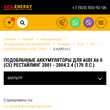
+7 (920) 930-92-06
0
Главная
Каталог
Аккумуляторы
Аккумуляторы для автомобилей
По марке
Audi
A6
II (C5) Рестайлинг 2001 - 2004
2.4 (170 л.с.)
ПОДОБРАННЫЕ АККУМУЛЯТОРЫ ДЛЯ AUDI A6 II
(C5) РЕСТАЙЛИНГ 2001 - 2004 2.4 (170 Л.С.)
ФИЛЬТР
Сортировать по:
по цене
|
по популярности