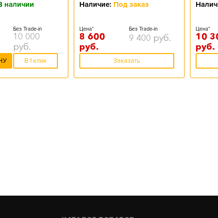
В наличии
Наличие:
Под заказ
Налич
Без Trade-in
Цена*
Без Trade-in
Цена*
10 000
8 600
10 3
9 400
руб.
руб.
руб.
руб.
НУ
В 1 клик
Заказать