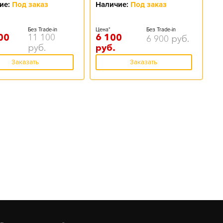
ие:
Под заказ
Наличие:
Под заказ
Без Trade-in
Цена*
Без Trade-in
00
11 100
6 100
6 900
руб.
руб.
руб.
Заказать
Заказать