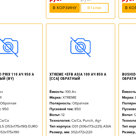
В КО
В КОРЗИНУ
В 1 клик
 PRIX 110 АЧ 950 А
XTREME +EFB ASIA 100 АЧ 850 А
BUSHIDO
ЫЙ (BY)
[CCA] ОБРАТНЫЙ
ОБРАТН
Ач
Ёмкость:
100
Ач
Ёмкость
R
Марка:
XTREME
Марка:
Обратная
Полярность:
Обратная
Полярно
:
950
Пусковой ток:
850
Пусково
Вольт:
12
Вольт:
1
Ca/Ca
Технология:
Ca/Ca, Punch, Ag+
Техноло
L5 (353x175x190) EURO
Тип корпуса:
D31 (306x173x225) ASIA
Тип кор
353x175x190
Размер, мм:
302x172x220
Размер,