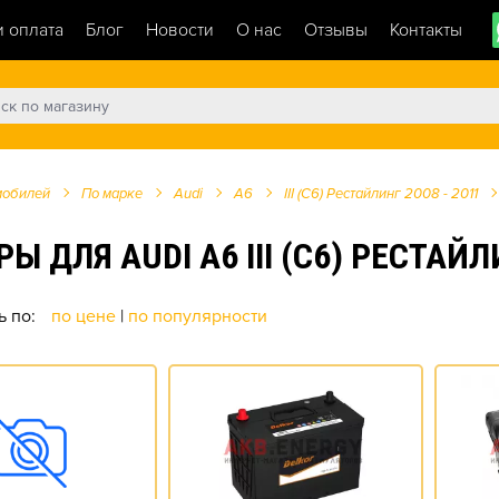
и оплата
Блог
Новости
О нас
Отзывы
Контакты
мобилей
По марке
Audi
A6
III (C6) Рестайлинг 2008 - 2011
Я AUDI A6 III (C6) РЕСТАЙЛИНГ
ь по:
по цене
|
по популярности