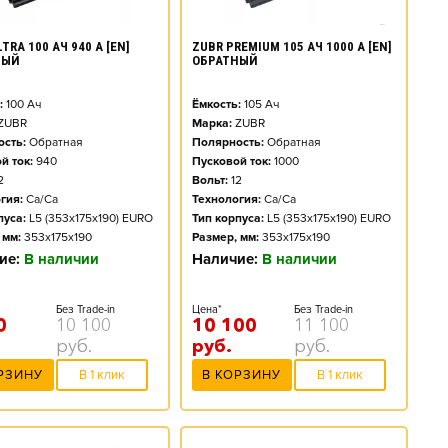
TRA 100 АЧ 940 А [EN]
ZUBR PREMIUM 105 АЧ 1000 А [EN]
НЫЙ
ОБРАТНЫЙ
:
100
Ач
Ёмкость:
105
Ач
ZUBR
Марка:
ZUBR
сть:
Обратная
Полярность:
Обратная
й ток:
940
Пусковой ток:
1000
2
Вольт:
12
гия:
Ca/Ca
Технология:
Ca/Ca
пуса:
L5 (353x175x190) EURO
Тип корпуса:
L5 (353x175x190) EURO
 мм:
353x175x190
Размер, мм:
353x175x190
ие:
В наличии
Наличие:
В наличии
Без Trade-in
Цена*
Без Trade-in
0
10 100
10 100
11 100
руб.
руб.
руб.
РЗИНУ
В 1 клик
В КОРЗИНУ
В 1 клик