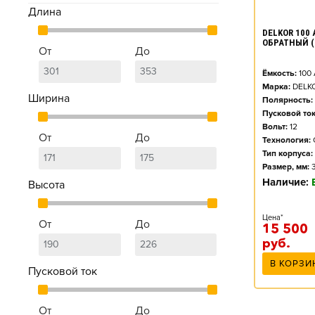
Длина
DELKOR 100 
ОБРАТНЫЙ (
От
До
Ёмкость:
100
Марка:
DELK
Ширина
Полярность:
Пусковой ток
Вольт:
12
От
До
Технология:
Тип корпуса:
Размер, мм:
Наличие:
Высота
Цена*
От
До
15 500
руб.
В КОРЗИ
Пусковой ток
От
До