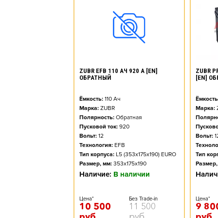
ZUBR PR
ZUBR EFB 110 АЧ 920 А [EN]
[EN] О
ОБРАТНЫЙ
Ёмкость
Ёмкость:
110
Ач
Марка:
Марка:
ZUBR
Полярно
Полярность:
Обратная
Пусково
Пусковой ток:
920
Вольт:
1
Вольт:
12
Техноло
Технология:
EFB
Тип кор
Тип корпуса:
L5 (353x175x190) EURO
Размер,
Размер, мм:
353x175x190
Налич
Наличие:
В наличии
Цена*
Цена*
Без Trade-in
9 80
10 500
11 500
руб.
руб.
руб.