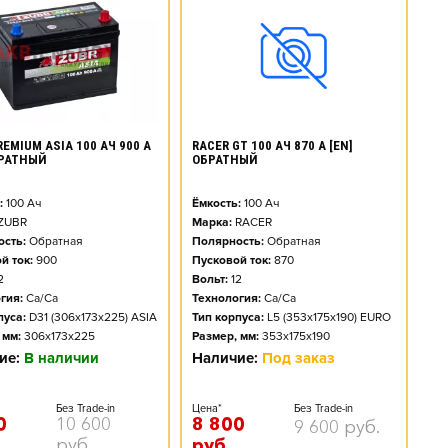
EMIUM ASIA 100 АЧ 900 А
RACER GT 100 АЧ 870 А [EN]
БРАТНЫЙ
ОБРАТНЫЙ
:
100
Ач
Ёмкость:
100
Ач
ZUBR
Марка:
RACER
сть:
Обратная
Полярность:
Обратная
й ток:
900
Пусковой ток:
870
2
Вольт:
12
гия:
Ca/Ca
Технология:
Ca/Ca
пуса:
D31 (306x173x225) ASIA
Тип корпуса:
L5 (353x175x190) EURO
 мм:
306x173x225
Размер, мм:
353x175x190
ие:
В наличии
Наличие:
Под заказ
Без Trade-in
Цена*
Без Trade-in
0
10 600
8 800
9 600
руб.
руб.
руб.