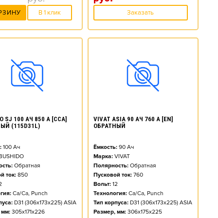
РЗИНУ
В 1 клик
Заказать
 SJ 100 АЧ 850 А [CCA]
VIVAT ASIA 90 АЧ 760 А [EN]
ЫЙ (115D31L)
ОБРАТНЫЙ
:
100
Ач
Ёмкость:
90
Ач
BUSHIDO
Марка:
VIVAT
сть:
Обратная
Полярность:
Обратная
й ток:
850
Пусковой ток:
760
2
Вольт:
12
гия:
Ca/Ca, Punch
Технология:
Ca/Ca, Punch
пуса:
D31 (306x173x225) ASIA
Тип корпуса:
D31 (306x173x225) ASIA
 мм:
305x171x226
Размер, мм:
306x175x225