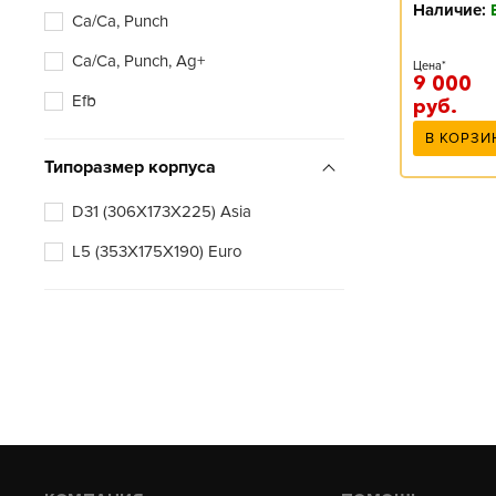
Наличие:
Ca/Ca, Punch
Ca/Ca, Punch, Ag+
Цена*
9 000
Efb
руб.
В КОРЗИ
Типоразмер корпуса
D31 (306X173X225) Asia
L5 (353X175X190) Euro