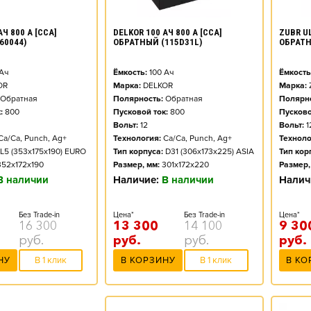
DELKOR 100 АЧ 800 А [CCA]
ZUBR UL
АЧ 800 А [CCA]
ОБРАТНЫЙ (115D31L)
ОБРАТ
60044)
Ёмкость:
100
Ач
Ёмкость
Ач
Марка:
DELKOR
Марка:
OR
Полярность:
Обратная
Полярно
Обратная
Пусковой ток:
800
Пусково
:
800
Вольт:
12
Вольт:
1
Технология:
Ca/Ca, Punch, Ag+
Техноло
Ca/Ca, Punch, Ag+
Тип корпуса:
D31 (306x173x225) ASIA
Тип кор
L5 (353x175x190) EURO
Размер, мм:
301x172x220
Размер,
352x172x190
Наличие:
В наличии
Налич
В наличии
Цена*
Без Trade-in
Цена*
Без Trade-in
13 300
14 100
9 30
16 300
руб.
руб.
руб.
руб.
В КОРЗИНУ
В 1 клик
В КО
НУ
В 1 клик