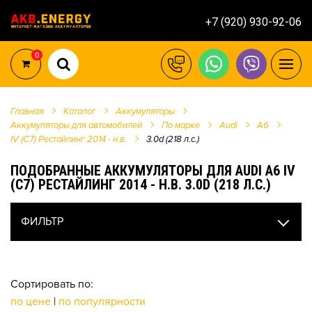
+7 (920) 930-92-06
0
Главная
Каталог
Аккумуляторы
Аккумуляторы для автомобилей
По марке
Audi
A6
IV (C7) Рестайлинг 2014 - н.в.
3.0d (218 л.с.)
ПОДОБРАННЫЕ АККУМУЛЯТОРЫ ДЛЯ AUDI A6 IV
(C7) РЕСТАЙЛИНГ 2014 - Н.В. 3.0D (218 Л.С.)
ФИЛЬТР
Сортировать по:
по цене
|
по популярности