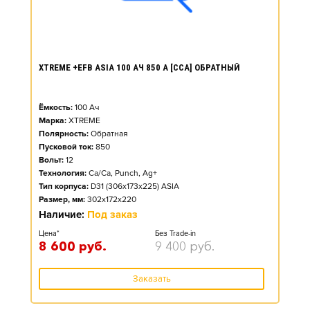
XTREME +EFB ASIA 100 АЧ 850 А [CCA] ОБРАТНЫЙ
Ёмкость:
100
Ач
Марка:
XTREME
Полярность:
Обратная
Пусковой ток:
850
Вольт:
12
Технология:
Ca/Ca, Punch, Ag+
Тип корпуса:
D31 (306x173x225) ASIA
Размер, мм:
302x172x220
Наличие:
Под заказ
Цена*
Без Trade-in
8 600
руб.
9 400
руб.
Заказать