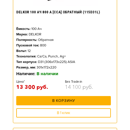
DELKOR 100 АЧ 800 А [CCA] ОБРАТНЫЙ (115D31L)
Ёмкость:
100
Ач
Марка:
DELKOR
Полярность:
Обратная
Пусковой ток:
800
Вольт:
12
Технология:
Ca/Ca, Punch, Ag+
Тип корпуса:
D31 (306x173x225) ASIA
Размер, мм:
301x172x220
Наличие:
В наличии
Цена*
Без Trade-in
13 300
руб.
14 100
руб.
В КОРЗИНУ
В 1 клик