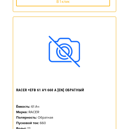
В 1 клик
RACER +EFB 61 АЧ 660 А [EN] ОБРАТНЫЙ
Ёмкость:
61
Ач
Марка:
RACER
Полярность:
Обратная
Пусковой ток:
660
Вольт:
12