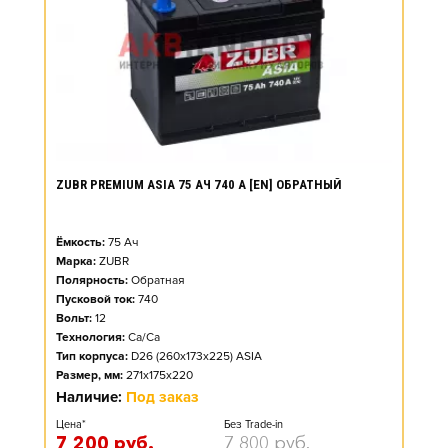
ZUBR PREMIUM ASIA 75 АЧ 740 А [EN] ОБРАТНЫЙ
Ёмкость:
75
Ач
Марка:
ZUBR
Полярность:
Обратная
Пусковой ток:
740
Вольт:
12
Технология:
Ca/Ca
Тип корпуса:
D26 (260x173x225) ASIA
Размер, мм:
271x175x220
Наличие:
Под заказ
Цена*
Без Trade-in
7 200
руб.
7 800
руб.