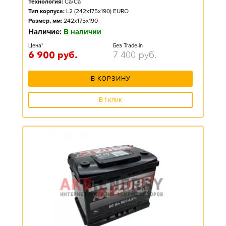
Технология:
Ca/Ca
Тип корпуса:
L2 (242x175x190) EURO
Размер, мм:
242x175x190
Наличие:
В наличии
Цена*
Без Trade-in
6 900
руб.
7 400
руб.
В КОРЗИНУ
В 1 клик