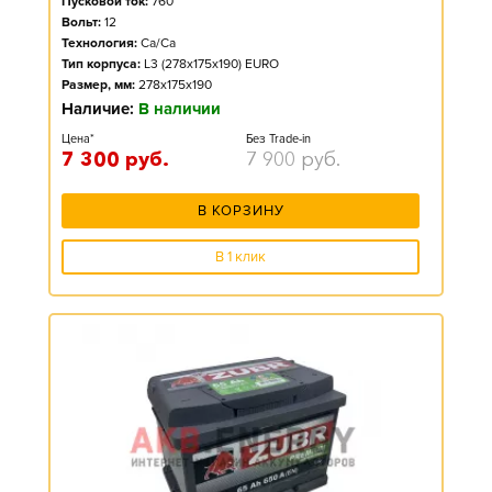
Пусковой ток:
760
Вольт:
12
Технология:
Ca/Ca
Тип корпуса:
L3 (278x175x190) EURO
Размер, мм:
278x175x190
Наличие:
В наличии
Цена*
Без Trade-in
7 300
руб.
7 900
руб.
В КОРЗИНУ
В 1 клик