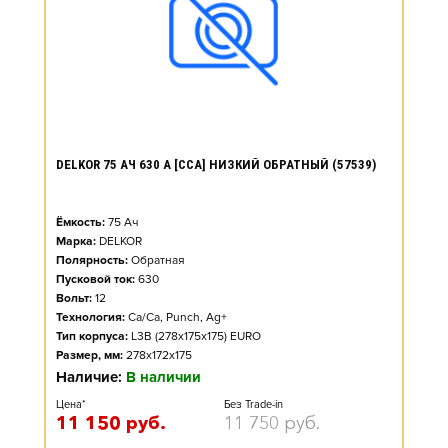
DELKOR 75 АЧ 630 А [CCA] НИЗКИЙ ОБРАТНЫЙ (57539)
Ёмкость:
75
Ач
Марка:
DELKOR
Полярность:
Обратная
Пусковой ток:
630
Вольт:
12
Технология:
Ca/Ca, Punch, Ag+
Тип корпуса:
L3B (278x175x175) EURO
Размер, мм:
278x172x175
Наличие:
В наличии
Цена*
Без Trade-in
11 150
руб.
11 750
руб.