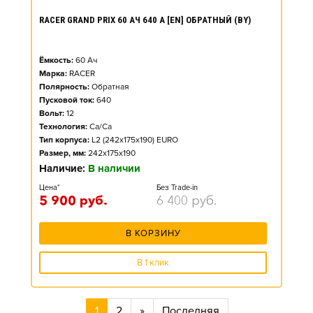
RACER GRAND PRIX 60 АЧ 640 А [EN] ОБРАТНЫЙ (BY)
Ёмкость:
60
Ач
Марка:
RACER
Полярность:
Обратная
Пусковой ток:
640
Вольт:
12
Технология:
Ca/Ca
Тип корпуса:
L2 (242x175x190) EURO
Размер, мм:
242x175x190
Наличие:
В наличии
Цена*
Без Trade-in
5 900
руб.
6 400
руб.
В КОРЗИНУ
В 1 клик
1
2
»
Последняя