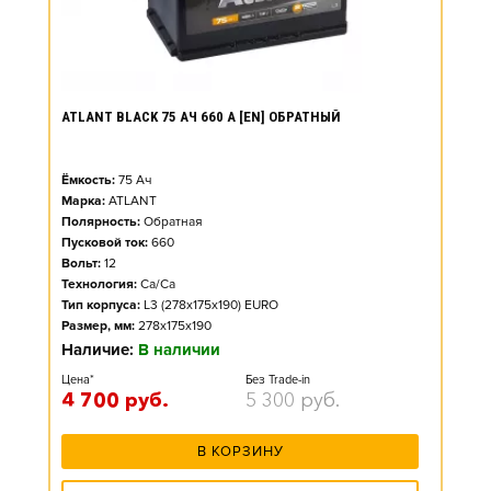
ATLANT BLACK 75 АЧ 660 А [EN] ОБРАТНЫЙ
Ёмкость:
75
Ач
Марка:
ATLANT
Полярность:
Обратная
Пусковой ток:
660
Вольт:
12
Технология:
Ca/Ca
Тип корпуса:
L3 (278x175x190) EURO
Размер, мм:
278x175x190
Наличие:
В наличии
Цена*
Без Trade-in
4 700
руб.
5 300
руб.
В КОРЗИНУ