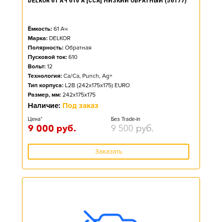
DELKOR 61 АЧ 610 А [CCA] НИЗКИЙ ОБРАТНЫЙ (56177)
Ёмкость:
61
Ач
Марка:
DELKOR
Полярность:
Обратная
Пусковой ток:
610
Вольт:
12
Технология:
Ca/Ca, Punch, Ag+
Тип корпуса:
L2B (242x175x175) EURO
Размер, мм:
242x175x175
Наличие:
Под заказ
Цена*
Без Trade-in
9 000
руб.
9 500
руб.
Заказать