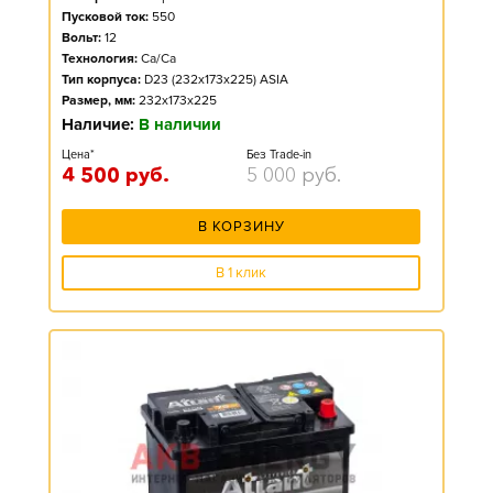
Пусковой ток:
550
Вольт:
12
Технология:
Ca/Ca
Тип корпуса:
D23 (232x173x225) ASIA
Размер, мм:
232x173x225
Наличие:
В наличии
Цена*
Без Trade-in
4 500
руб.
5 000
руб.
В КОРЗИНУ
В 1 клик