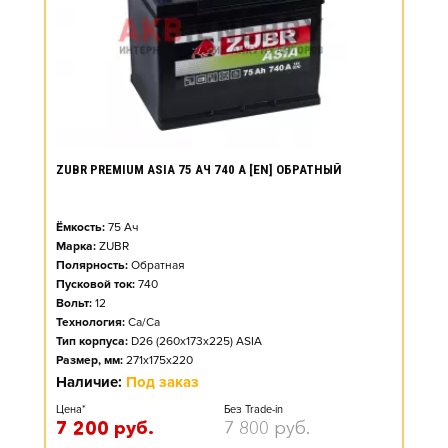
ZUBR PREMIUM ASIA 75 АЧ 740 А [EN] ОБРАТНЫЙ
Ёмкость:
75
Ач
Марка:
ZUBR
Полярность:
Обратная
Пусковой ток:
740
Вольт:
12
Технология:
Ca/Ca
Тип корпуса:
D26 (260x173x225) ASIA
Размер, мм:
271x175x220
Наличие:
Под заказ
Цена*
Без Trade-in
7 200
руб.
7 800
руб.