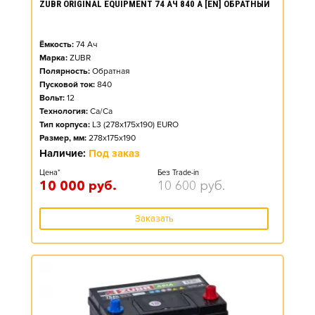
ZUBR ORIGINAL EQUIPMENT 74 АЧ 840 А [EN] ОБРАТНЫЙ
Ёмкость:
74
Ач
Марка:
ZUBR
Полярность:
Обратная
Пусковой ток:
840
Вольт:
12
Технология:
Ca/Ca
Тип корпуса:
L3 (278x175x190) EURO
Размер, мм:
278x175x190
Наличие:
Под заказ
Цена*
Без Trade-in
10 000
руб.
10 600
руб.
Заказать