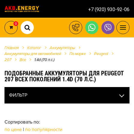
+7 (920) 930-92-06
0
Главная
Каталог
Аккумуляторы
Аккумуляторы для автомобилей
По марке
Peugeot
207
Все
1.4d (70 л.с.)
ПОДОБРАННЫЕ АККУМУЛЯТОРЫ ДЛЯ PEUGEOT
207 ВСЕХ ПОКОЛЕНИЙ 1.4D (70 Л.С.)
ФИЛЬТР
Сортировать по:
по цене
|
по популярности