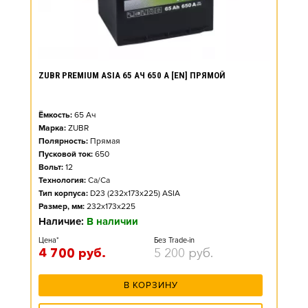
ZUBR PREMIUM ASIA 65 АЧ 650 А [EN] ПРЯМОЙ
Ёмкость:
65
Ач
Марка:
ZUBR
Полярность:
Прямая
Пусковой ток:
650
Вольт:
12
Технология:
Ca/Ca
Тип корпуса:
D23 (232x173x225) ASIA
Размер, мм:
232x173x225
Наличие:
В наличии
Цена*
Без Trade-in
4 700
руб.
5 200
руб.
В КОРЗИНУ