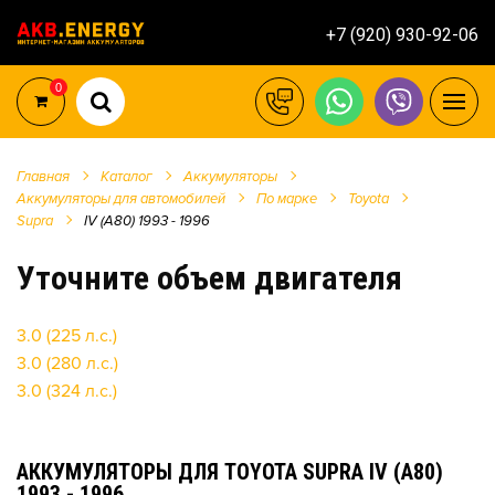
+7 (920) 930-92-06
0
Главная
Каталог
Аккумуляторы
Аккумуляторы для автомобилей
По марке
Toyota
Supra
IV (A80) 1993 - 1996
Уточните объем двигателя
3.0 (225 л.с.)
3.0 (280 л.с.)
3.0 (324 л.с.)
АККУМУЛЯТОРЫ ДЛЯ TOYOTA SUPRA IV (A80)
1993 - 1996