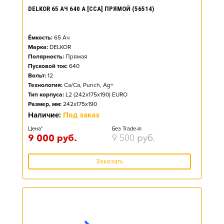
DELKOR 65 АЧ 640 А [CCA] ПРЯМОЙ (56514)
Ёмкость:
65
Ач
Марка:
DELKOR
Полярность:
Прямая
Пусковой ток:
640
Вольт:
12
Технология:
Ca/Ca, Punch, Ag+
Тип корпуса:
L2 (242x175x190) EURO
Размер, мм:
242x175x190
Наличие:
Под заказ
Цена*
Без Trade-in
9 000
руб.
9 500
руб.
Заказать