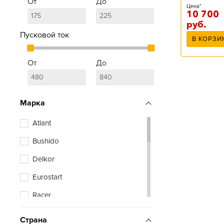
От
До
Цена*
10 700
руб.
Пусковой ток
В КОРЗИ
От
До
Марка
Atlant
Bushido
Delkor
Eurostart
Racer
Tyumen Battery
Страна