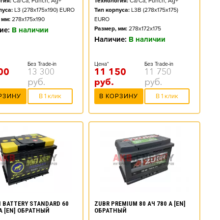
гия:
Ca/Ca, Punch, Ag+
Технология:
Ca/Ca, Punch, Ag+
пуса:
L3 (278x175x190) EURO
Тип корпуса:
L3B (278x175x175)
 мм:
278x175x190
EURO
Размер, мм:
278x172x175
ие:
В наличии
Наличие:
В наличии
Без Trade-in
Цена*
Без Trade-in
00
13 300
11 150
11 750
руб.
руб.
руб.
РЗИНУ
В 1 клик
В КОРЗИНУ
В 1 клик
 BATTERY STANDARD 60
ZUBR PREMIUM 80 АЧ 780 А [EN]
 А [EN] ОБРАТНЫЙ
ОБРАТНЫЙ