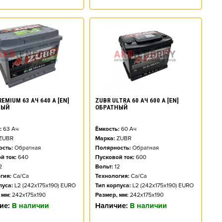
EMIUM 63 АЧ 640 А [EN]
ZUBR ULTRA 60 АЧ 600 А [EN]
НЫЙ
ОБРАТНЫЙ
:
63
Ач
Ёмкость:
60
Ач
ZUBR
Марка:
ZUBR
сть:
Обратная
Полярность:
Обратная
й ток:
640
Пусковой ток:
600
2
Вольт:
12
гия:
Ca/Ca
Технология:
Ca/Ca
пуса:
L2 (242x175x190) EURO
Тип корпуса:
L2 (242x175x190) EURO
 мм:
242x175x190
Размер, мм:
242x175x190
ие:
В наличии
Наличие:
В наличии