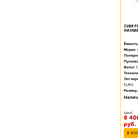
ZUBR PR
НИЗКИ
Ёмкость
Марка:
Полярно
Пусково
Вольт:
1
Техноло
Тип кор
EURO
Размер,
Налич
Цена*
8 40
руб.
В КО