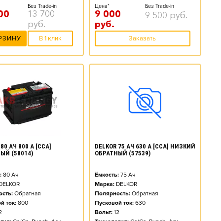
Без Trade-in
Цена*
Без Trade-in
00
13 700
9 000
9 500
руб.
руб.
руб.
РЗИНУ
В 1 клик
Заказать
80 АЧ 800 А [CCA]
DELKOR 75 АЧ 630 А [CCA] НИЗКИЙ
ЫЙ (58014)
ОБРАТНЫЙ (57539)
:
80
Ач
Ёмкость:
75
Ач
DELKOR
Марка:
DELKOR
сть:
Обратная
Полярность:
Обратная
й ток:
800
Пусковой ток:
630
2
Вольт:
12