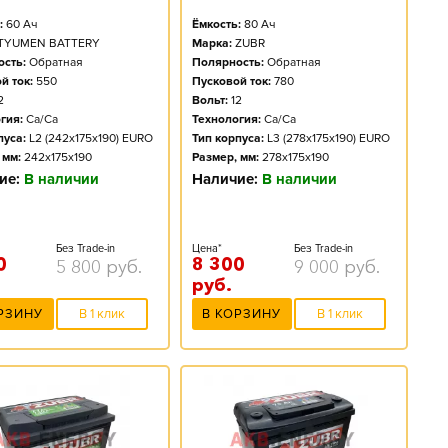
:
60
Ач
Ёмкость:
80
Ач
TYUMEN BATTERY
Марка:
ZUBR
сть:
Обратная
Полярность:
Обратная
й ток:
550
Пусковой ток:
780
2
Вольт:
12
гия:
Ca/Ca
Технология:
Ca/Ca
пуса:
L2 (242x175x190) EURO
Тип корпуса:
L3 (278x175x190) EURO
 мм:
242x175x190
Размер, мм:
278x175x190
ие:
В наличии
Наличие:
В наличии
Без Trade-in
Цена*
Без Trade-in
0
8 300
5 800
руб.
9 000
руб.
руб.
РЗИНУ
В 1 клик
В КОРЗИНУ
В 1 клик