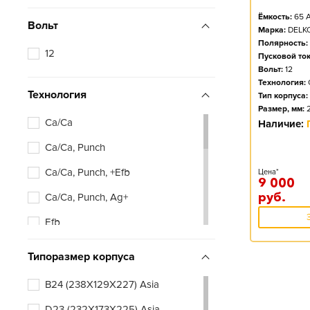
Ёмкость:
65
А
Вольт
Марка:
DELK
Полярность:
12
Пусковой ток
Вольт:
12
Технология:
Технология
Тип корпуса:
Размер, мм:
Ca/Ca
Наличие:
Ca/Ca, Punch
Ca/Ca, Punch, +Efb
Цена*
9 000
руб.
Ca/Ca, Punch, Ag+
Efb
Типоразмер корпуса
B24 (238X129X227) Asia
D23 (232X173X225) Asia