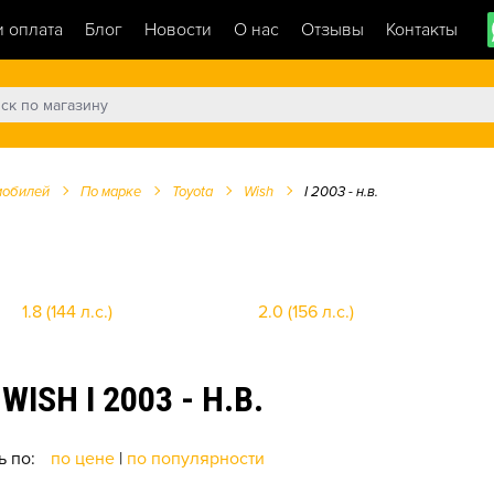
и оплата
Блог
Новости
О нас
Отзывы
Контакты
мобилей
По марке
Toyota
Wish
I 2003 - н.в.
1.8 (144 л.с.)
2.0 (156 л.с.)
SH I 2003 - Н.В.
ь по:
по цене
|
по популярности