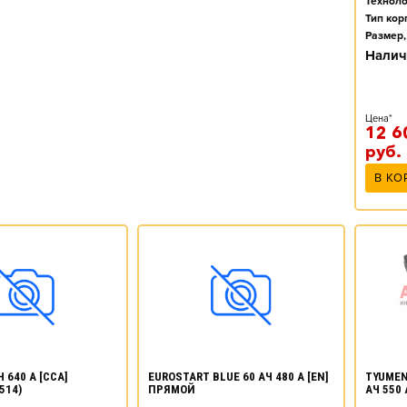
Техноло
Тип кор
Размер,
Налич
Цена*
12 6
руб.
В КО
TYUMEN
 640 А [CCA]
EUROSTART BLUE 60 АЧ 480 А [EN]
АЧ 550
514)
ПРЯМОЙ