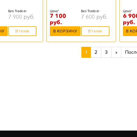
Без Trade-in
Цена*
Без Trade-in
Цена*
7 100
6 90
7 900
руб.
7 600
руб.
руб.
руб.
НУ
В 1 клик
В КОРЗИНУ
В 1 клик
В КО
1
2
3
»
Посл