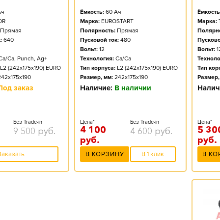
Ёмкость
ч
Ёмкость:
60
Ач
Марка:
OR
Марка:
EUROSTART
Полярно
Прямая
Полярность:
Прямая
Пусково
:
640
Пусковой ток:
480
Вольт:
1
Вольт:
12
Техноло
Ca/Ca, Punch, Ag+
Технология:
Ca/Ca
Тип кор
L2 (242x175x190) EURO
Тип корпуса:
L2 (242x175x190) EURO
Размер,
242x175x190
Размер, мм:
242x175x190
Налич
Под заказ
Наличие:
В наличии
Цена*
Без Trade-in
Цена*
Без Trade-in
5 30
4 100
9 500
руб.
4 600
руб.
руб.
руб.
В КО
Заказать
В КОРЗИНУ
В 1 клик