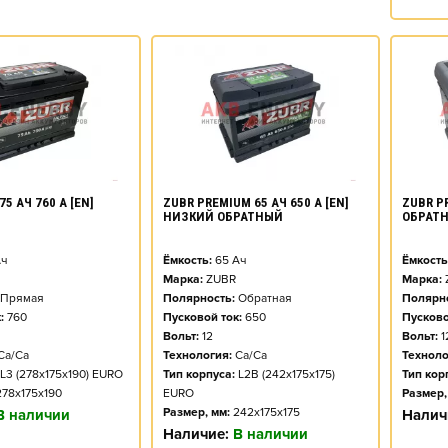
75 АЧ 760 А [EN]
ZUBR PREMIUM 65 АЧ 650 А [EN]
ZUBR PR
НИЗКИЙ ОБРАТНЫЙ
ОБРАТ
ч
Ёмкость:
65
Ач
Ёмкость
Марка:
ZUBR
Марка:
Прямая
Полярность:
Обратная
Полярно
:
760
Пусковой ток:
650
Пусково
Вольт:
12
Вольт:
1
Ca/Ca
Технология:
Ca/Ca
Техноло
L3 (278x175x190) EURO
Тип корпуса:
L2B (242x175x175)
Тип кор
278x175x190
EURO
Размер,
Размер, мм:
242x175x175
В наличии
Налич
Наличие:
В наличии