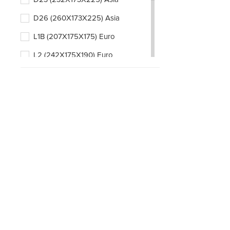
D26 (260X173X225) Asia
L1B (207X175X175) Euro
L2 (242X175X190) Euro
L2B (242X175X175) Euro
L3 (278X175X190) Euro
L3B (278X175X175) Euro
L4 (315X175X190) Euro
L4B (315X175X175) Euro