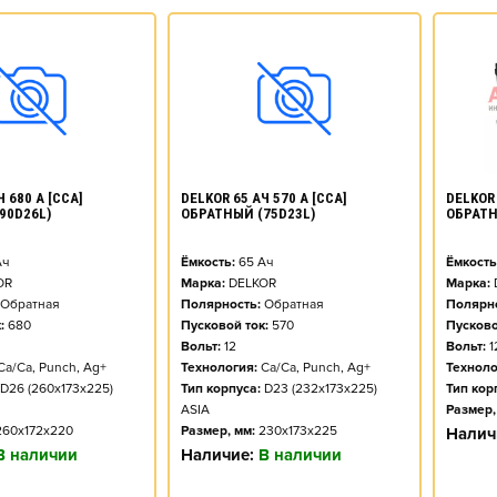
DELKOR 
 680 А [CCA]
DELKOR 65 АЧ 570 А [CCA]
ОБРАТН
90D26L)
ОБРАТНЫЙ (75D23L)
Ёмкость
ч
Ёмкость:
65
Ач
Марка:
OR
Марка:
DELKOR
Полярно
Обратная
Полярность:
Обратная
Пусково
:
680
Пусковой ток:
570
Вольт:
1
Вольт:
12
Техноло
Ca/Ca, Punch, Ag+
Технология:
Ca/Ca, Punch, Ag+
Тип кор
D26 (260x173x225)
Тип корпуса:
D23 (232x173x225)
Размер,
ASIA
260x172x220
Размер, мм:
230x173x225
Налич
В наличии
Наличие:
В наличии