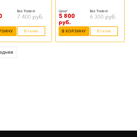
Без Trade-in
Цена*
Без Trade-in
0
5 800
7 400
руб.
6 300
руб.
руб.
РЗИНУ
В 1 клик
В КОРЗИНУ
В 1 клик
едняя