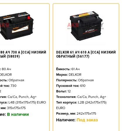
80 АЧ 730 А [CCA] НИЗКИЙ
DELKOR 61 АЧ 610 А [CCA] НИЗКИЙ
ЫЙ (58039)
ОБРАТНЫЙ (56177)
:
80
Ач
Ёмкость:
61
Ач
DELKOR
Марка:
DELKOR
сть:
Обратная
Полярность:
Обратная
й ток:
730
Пусковой ток:
610
2
Вольт:
12
гия:
Ca/Ca, Punch, Ag+
Технология:
Ca/Ca, Punch, Ag+
пуса:
L4B (315x175x175) EURO
Тип корпуса:
L2B (242x175x175)
 мм:
315x175x175
EURO
Размер, мм:
242x175x175
ие:
В наличии
Наличие:
Под заказ