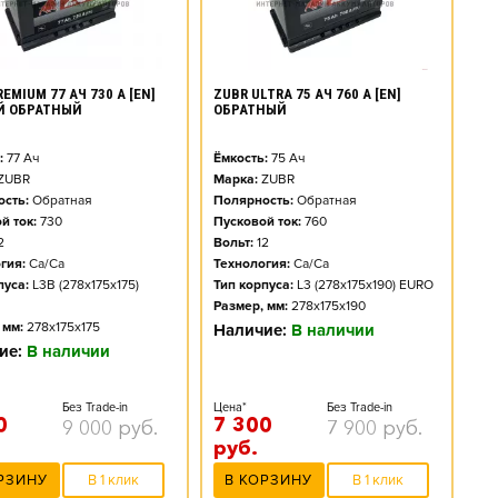
EMIUM 77 АЧ 730 А [EN]
ZUBR ULTRA 75 АЧ 760 А [EN]
Й ОБРАТНЫЙ
ОБРАТНЫЙ
:
77
Ач
Ёмкость:
75
Ач
ZUBR
Марка:
ZUBR
сть:
Обратная
Полярность:
Обратная
й ток:
730
Пусковой ток:
760
2
Вольт:
12
гия:
Ca/Ca
Технология:
Ca/Ca
пуса:
L3B (278x175x175)
Тип корпуса:
L3 (278x175x190) EURO
Размер, мм:
278x175x190
 мм:
278x175x175
Наличие:
В наличии
ие:
В наличии
Без Trade-in
Цена*
Без Trade-in
0
7 300
9 000
руб.
7 900
руб.
руб.
РЗИНУ
В 1 клик
В КОРЗИНУ
В 1 клик