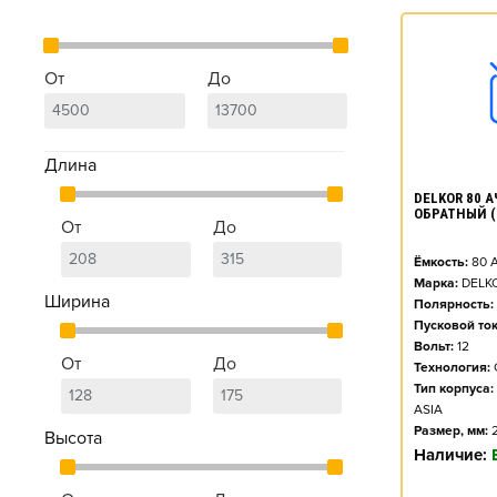
От
До
Длина
DELKOR 80 АЧ
ОБРАТНЫЙ (
От
До
Ёмкость:
80
А
Марка:
DELK
Ширина
Полярность:
Пусковой ток
Вольт:
12
От
До
Технология:
Тип корпуса:
ASIA
Размер, мм:
Высота
Наличие: