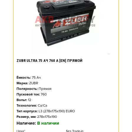
ZUBR ULTRA 75 АЧ 760 А [EN] ПРЯМОЙ
Ёмкость:
75
Ач
Марка:
ZUBR
Полярность:
Прямая
Пусковой ток:
760
Вольт:
12
Технология:
Ca/Ca
Тип корпуса:
L3 (278x175x190) EURO
Размер, мм:
278x175x190
Наличие:
В наличии
Цена*
Без Trade-in