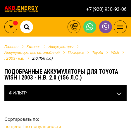
+7 (920) 930-92-06
0
Главная
Каталог
Аккумуляторы
Аккумуляторы для автомобилей
По марке
Toyota
Wish
I 2003 - н.в.
2.0 (156 л.с.)
ПОДОБРАННЫЕ АККУМУЛЯТОРЫ ДЛЯ TOYOTA
WISH I 2003 - Н.В. 2.0 (156 Л.С.)
ФИЛЬТР
Сортировать по:
по цене
|
по популярности