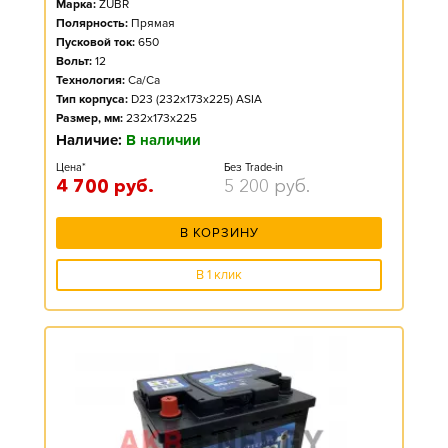
Марка:
ZUBR
Полярность:
Прямая
Пусковой ток:
650
Вольт:
12
Технология:
Ca/Ca
Тип корпуса:
D23 (232x173x225) ASIA
Размер, мм:
232x173x225
Наличие:
В наличии
Цена*
Без Trade-in
4 700
руб.
5 200
руб.
В КОРЗИНУ
В 1 клик